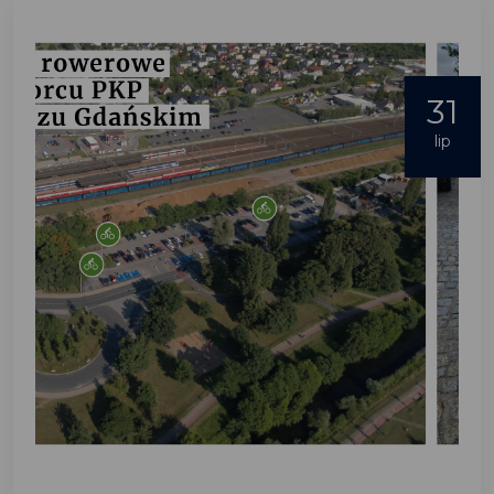
31
lip