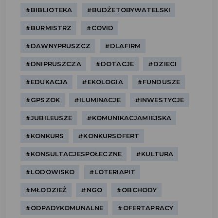
#BIBLIOTEKA
#BUDŻETOBYWATELSKI
#BURMISTRZ
#COVID
#DAWNYPRUSZCZ
#DLAFIRM
#DNIPRUSZCZA
#DOTACJE
#DZIECI
#EDUKACJA
#EKOLOGIA
#FUNDUSZE
#GPSZOK
#ILUMINACJE
#INWESTYCJE
#JUBILEUSZE
#KOMUNIKACJAMIEJSKA
#KONKURS
#KONKURSOFERT
#KONSULTACJESPOŁECZNE
#KULTURA
#LODOWISKO
#LOTERIAPIT
#MŁODZIEŻ
#NGO
#OBCHODY
#ODPADYKOMUNALNE
#OFERTAPRACY