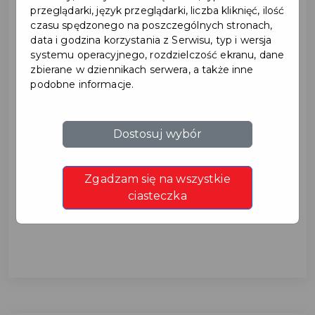
przeglądarki, język przeglądarki, liczba kliknięć, ilość
czasu spędzonego na poszczególnych stronach,
data i godzina korzystania z Serwisu, typ i wersja
systemu operacyjnego, rozdzielczość ekranu, dane
zbierane w dziennikach serwera, a także inne
podobne informacje.
Straż Miejska przypomina o
Dostosuj wybór
obowiązku wymiany źródeł
Zgadzam się na wszystkie
ciepła
ciasteczka
RAZEM DBAJMY O CZYSTE POWIETRZE...