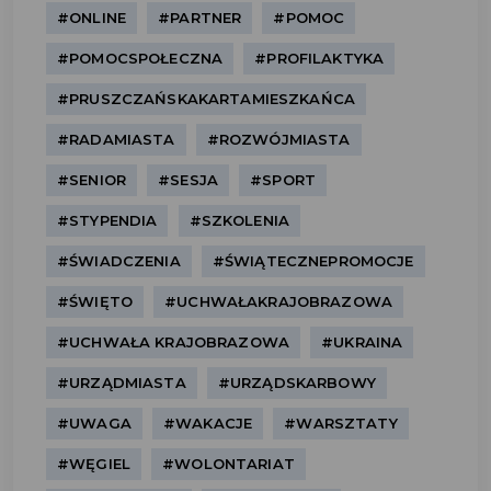
#ONLINE
#PARTNER
#POMOC
#POMOCSPOŁECZNA
#PROFILAKTYKA
#PRUSZCZAŃSKAKARTAMIESZKAŃCA
#RADAMIASTA
#ROZWÓJMIASTA
#SENIOR
#SESJA
#SPORT
#STYPENDIA
#SZKOLENIA
#ŚWIADCZENIA
#ŚWIĄTECZNEPROMOCJE
#ŚWIĘTO
#UCHWAŁAKRAJOBRAZOWA
#UCHWAŁA KRAJOBRAZOWA
#UKRAINA
#URZĄDMIASTA
#URZĄDSKARBOWY
#UWAGA
#WAKACJE
#WARSZTATY
#WĘGIEL
#WOLONTARIAT