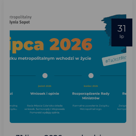
31
lip