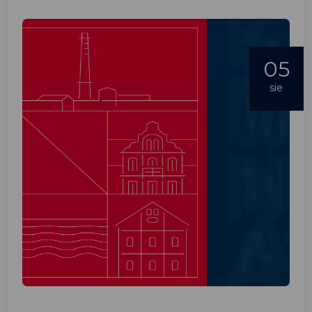
05
sie