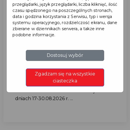
przeglądarki, język przeglądarki, liczba kliknięć, ilość
czasu spędzonego na poszczególnych stronach,
data i godzina korzystania z Serwisu, typ i wersja
systemu operacyjnego, rozdzielczość ekranu, dane
zbierane w dziennikach serwera, a także inne
podobne informacje.
Utrudnienia w ruchu na ul.
Dostosuj wybór
Cichej w dniach 17-
Zgadzam się na wszystkie
30.08.2026 r.
ciasteczka
Utrudnienia w ruchu na ul. Cichej w
dniach 17-30.08.2026 r. ...