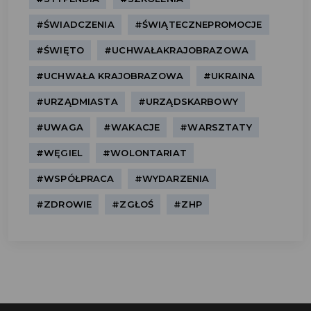
#ŚWIADCZENIA
#ŚWIĄTECZNEPROMOCJE
#ŚWIĘTO
#UCHWAŁAKRAJOBRAZOWA
#UCHWAŁA KRAJOBRAZOWA
#UKRAINA
#URZĄDMIASTA
#URZĄDSKARBOWY
#UWAGA
#WAKACJE
#WARSZTATY
#WĘGIEL
#WOLONTARIAT
#WSPÓŁPRACA
#WYDARZENIA
#ZDROWIE
#ZGŁOŚ
#ZHP