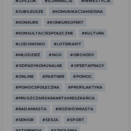
#GPSZOK
#ILUMINACJE
#INWESTYCJE
#JUBILEUSZE
#KOMUNIKACJAMIEJSKA
#KONKURS
#KONKURSOFERT
#KONSULTACJESPOŁECZNE
#KULTURA
#LODOWISKO
#LOTERIAPIT
#MŁODZIEŻ
#NGO
#OBCHODY
#ODPADYKOMUNALNE
#OFERTAPRACY
#ONLINE
#PARTNER
#POMOC
#POMOCSPOŁECZNA
#PROFILAKTYKA
#PRUSZCZAŃSKAKARTAMIESZKAŃCA
#RADAMIASTA
#ROZWÓJMIASTA
#SENIOR
#SESJA
#SPORT
#STYPENDIA
#SZKOLENIA