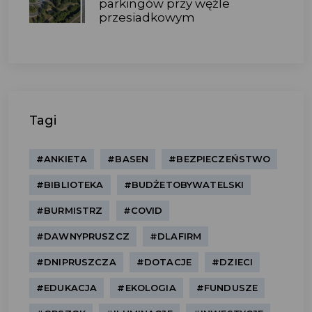
parkingów przy węźle
przesiadkowym
Tagi
#ANKIETA
#BASEN
#BEZPIECZEŃSTWO
#BIBLIOTEKA
#BUDŻETOBYWATELSKI
#BURMISTRZ
#COVID
#DAWNYPRUSZCZ
#DLAFIRM
#DNIPRUSZCZA
#DOTACJE
#DZIECI
#EDUKACJA
#EKOLOGIA
#FUNDUSZE