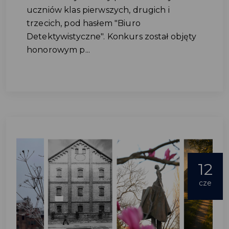
uczniów klas pierwszych, drugich i
trzecich, pod hasłem "Biuro
Detektywistyczne". Konkurs został objęty
honorowym p...
12
cze