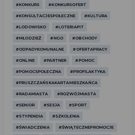
#KONKURS
#KONKURSOFERT
#KONSULTACJESPOŁECZNE
#KULTURA
#LODOWISKO
#LOTERIAPIT
#MŁODZIEŻ
#NGO
#OBCHODY
#ODPADYKOMUNALNE
#OFERTAPRACY
#ONLINE
#PARTNER
#POMOC
#POMOCSPOŁECZNA
#PROFILAKTYKA
#PRUSZCZAŃSKAKARTAMIESZKAŃCA
#RADAMIASTA
#ROZWÓJMIASTA
#SENIOR
#SESJA
#SPORT
#STYPENDIA
#SZKOLENIA
#ŚWIADCZENIA
#ŚWIĄTECZNEPROMOCJE