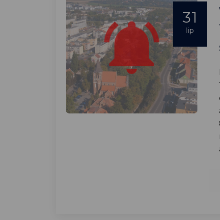
31
lip