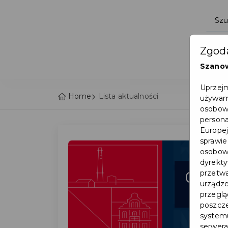
Zgoda
Szano
Uprzejm
Home
Lista aktualności
używamy
osobowy
persona
Europej
sprawie
osobowy
dyrekty
05
przetwa
urządze
sie
przegląd
poszcze
systemu
serwera