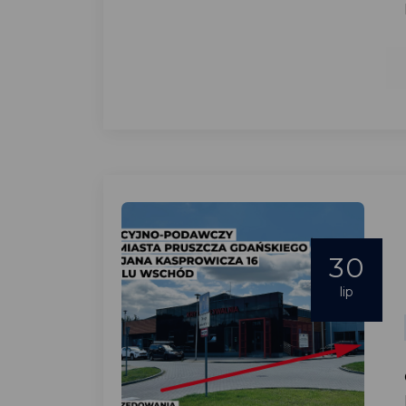
30
lip