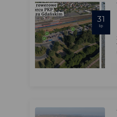
31
lip