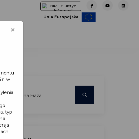
Unia Europejska
×
e
lamentu
 r. w
ylenia
ego
a, typ
 na
ersja
kach