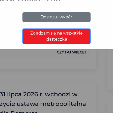
W dniu 6 sierpnia 2026 r. w kasie Urzędu
Miasta Pruszcza Gdańskiego będzie
możliwość płatności gotówkowych TYLKO
Dostosuj wybór
do godziny 12.00, płatności
bezgotówkowe bez zmian – do godziny
Zgadzam się na wszystkie
14.00. ...
ciasteczka
CZYTAJ WIĘCEJ
31 lipca 2026 r. wchodzi w
życie ustawa metropolitalna