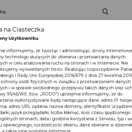
 na Ciasteczka
wny Użytkowniku
ie informujemy, że tworząc i administrując, strony internetow
 technologii służących do zbierania i przetwarzania danych
ch w celu analizowania ruchu na stronach i w Internecie. Nie
lizujemy wyświetlanych treści. Realizując rozporządzenie Par
skiego i Rady Unii Europejskiej 2016/679 z dnia 27 kwietnia 2016
 ochrony osób fizycznych w związku z przetwarzaniem danych
Kasa w Urzędzie Miasta
ch i w sprawie swobodnego przepływu takich danych oraz uch
wy 95/46/WE (tzw. „RODO”) uprzejmie informujemy, że do
Pruszcza Gdańskiego –
rzania wykorzystywane będą następujące dane: adres IP twoj
nia, adres URL żądania, nazwa domeny, identyfikator urządzeni
komunikat dla
arki, język przeglądarki, liczba kliknięć, ilość czasu spędzonego
mieszkańców
gólnych stronach, data i godzina korzystania z Serwisu, typ i w
 operacyjnego, rozdzielczość ekranu, dane zbierane w dzienni
, a także inne podobne informacje.