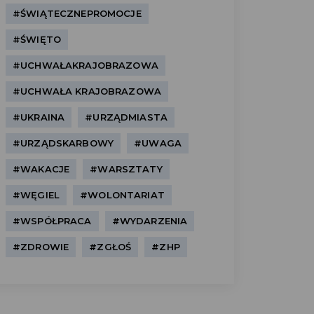
#ŚWIĄTECZNEPROMOCJE
#ŚWIĘTO
#UCHWAŁAKRAJOBRAZOWA
#UCHWAŁA KRAJOBRAZOWA
#UKRAINA
#URZĄDMIASTA
#URZĄDSKARBOWY
#UWAGA
#WAKACJE
#WARSZTATY
#WĘGIEL
#WOLONTARIAT
#WSPÓŁPRACA
#WYDARZENIA
#ZDROWIE
#ZGŁOŚ
#ZHP