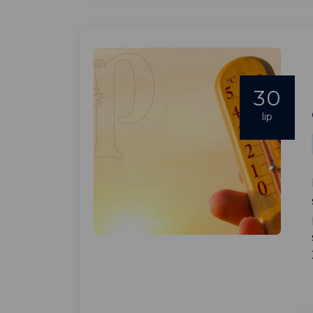
30
lip