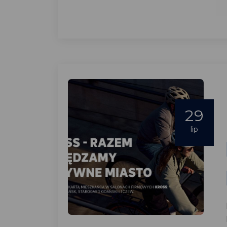
29
lip