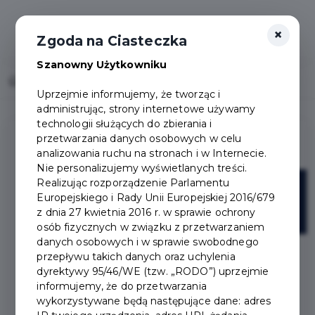
×
Zgoda na Ciasteczka
Szanowny Użytkowniku
Home
Lista aktualności
Uprzejmie informujemy, że tworząc i
administrując, strony internetowe używamy
technologii służących do zbierania i
przetwarzania danych osobowych w celu
analizowania ruchu na stronach i w Internecie.
Nie personalizujemy wyświetlanych treści.
Realizując rozporządzenie Parlamentu
07
Europejskiego i Rady Unii Europejskiej 2016/679
sie
z dnia 27 kwietnia 2016 r. w sprawie ochrony
osób fizycznych w związku z przetwarzaniem
danych osobowych i w sprawie swobodnego
przepływu takich danych oraz uchylenia
dyrektywy 95/46/WE (tzw. „RODO”) uprzejmie
informujemy, że do przetwarzania
wykorzystywane będą następujące dane: adres