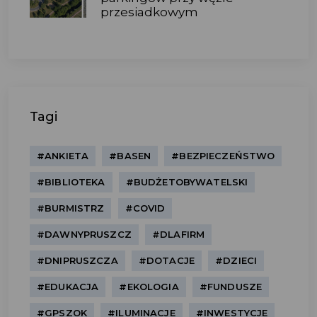
przesiadkowym
Tagi
#ANKIETA
#BASEN
#BEZPIECZEŃSTWO
#BIBLIOTEKA
#BUDŻETOBYWATELSKI
#BURMISTRZ
#COVID
#DAWNYPRUSZCZ
#DLAFIRM
#DNIPRUSZCZA
#DOTACJE
#DZIECI
#EDUKACJA
#EKOLOGIA
#FUNDUSZE
#GPSZOK
#ILUMINACJE
#INWESTYCJE