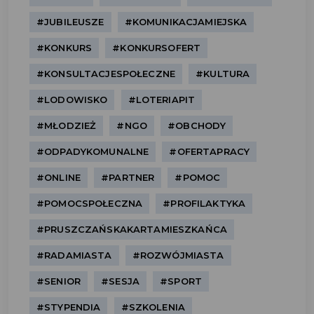
#JUBILEUSZE
#KOMUNIKACJAMIEJSKA
#KONKURS
#KONKURSOFERT
#KONSULTACJESPOŁECZNE
#KULTURA
#LODOWISKO
#LOTERIAPIT
#MŁODZIEŻ
#NGO
#OBCHODY
#ODPADYKOMUNALNE
#OFERTAPRACY
#ONLINE
#PARTNER
#POMOC
#POMOCSPOŁECZNA
#PROFILAKTYKA
#PRUSZCZAŃSKAKARTAMIESZKAŃCA
#RADAMIASTA
#ROZWÓJMIASTA
#SENIOR
#SESJA
#SPORT
#STYPENDIA
#SZKOLENIA