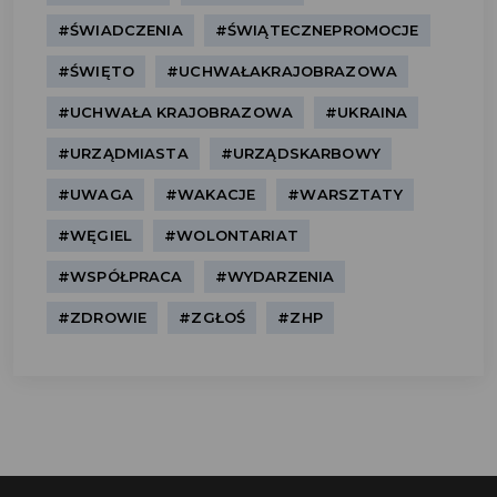
#ŚWIADCZENIA
#ŚWIĄTECZNEPROMOCJE
#ŚWIĘTO
#UCHWAŁAKRAJOBRAZOWA
#UCHWAŁA KRAJOBRAZOWA
#UKRAINA
#URZĄDMIASTA
#URZĄDSKARBOWY
#UWAGA
#WAKACJE
#WARSZTATY
#WĘGIEL
#WOLONTARIAT
#WSPÓŁPRACA
#WYDARZENIA
#ZDROWIE
#ZGŁOŚ
#ZHP