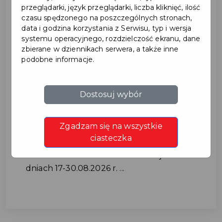
przeglądarki, język przeglądarki, liczba kliknięć, ilość
czasu spędzonego na poszczególnych stronach,
data i godzina korzystania z Serwisu, typ i wersja
systemu operacyjnego, rozdzielczość ekranu, dane
zbierane w dziennikach serwera, a także inne
podobne informacje.
Utrudnienia w ruchu na ul.
Dostosuj wybór
Cichej w dniach 17-
Zgadzam się na wszystkie
30.08.2026 r.
ciasteczka
Utrudnienia w ruchu na ul. Cichej w
dniach 17-30.08.2026 r. ...