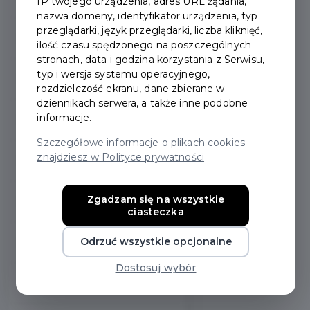
IP twojego urządzenia, adres URL żądania,
nazwa domeny, identyfikator urządzenia, typ
przeglądarki, język przeglądarki, liczba kliknięć,
2022
ilość czasu spędzonego na poszczególnych
stronach, data i godzina korzystania z Serwisu,
typ i wersja systemu operacyjnego,
2021
rozdzielczość ekranu, dane zbierane w
dziennikach serwera, a także inne podobne
informacje.
2020
Szczegółowe informacje o plikach cookies
znajdziesz w Polityce prywatności
2019
Zgadzam się na wszystkie
2018
ciasteczka
Odrzuć wszystkie opcjonalne
2017
Dostosuj wybór
2016