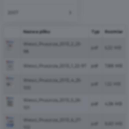
2007
Nazwa pliku
Typ
Rozmiar
Wiesci_Pruszcza_2013_2_23-
pdf
6,32 MB
98
Wiesci_Pruszcza_2013_1_22-97
pdf
7,88 MB
Wiesci_Pruszcza_2013_4_25-
pdf
1,32 MB
100
Wiesci_Pruszcza_2013_5_26-
pdf
4,38 MB
101
Wiesci_Pruszcza_2013_6_27-
pdf
8,83 MB
102