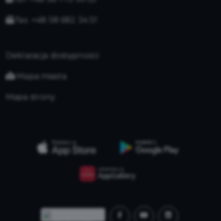
fax. +48 58 682 34 51
Deklaracja dostępności
Mapa miasta
Mapa strony