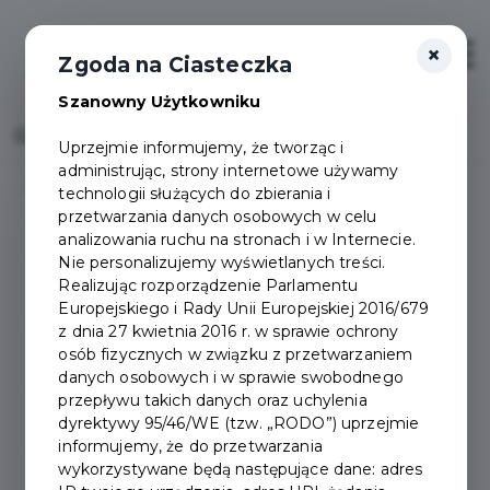
×
Otwór
Zgoda na Ciasteczka
Szanowny Użytkowniku
Home
2013 - Miasto Pruszcz Gdański
Uprzejmie informujemy, że tworząc i
administrując, strony internetowe używamy
technologii służących do zbierania i
przetwarzania danych osobowych w celu
Wieści Pruszcza
analizowania ruchu na stronach i w Internecie.
Nie personalizujemy wyświetlanych treści.
Realizując rozporządzenie Parlamentu
2026
Europejskiego i Rady Unii Europejskiej 2016/679
z dnia 27 kwietnia 2016 r. w sprawie ochrony
osób fizycznych w związku z przetwarzaniem
2025
danych osobowych i w sprawie swobodnego
przepływu takich danych oraz uchylenia
2024
dyrektywy 95/46/WE (tzw. „RODO”) uprzejmie
informujemy, że do przetwarzania
wykorzystywane będą następujące dane: adres
2023