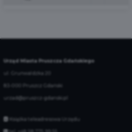
Urząd Miasta Pruszcza Gdańskiego
ul. Grunwaldzka 20
83-000 Pruszcz Gdański
urzad@pruszcz-gdanski.pl
Książka teleadresowa Urzędu
tel. +48 58 775 99 55