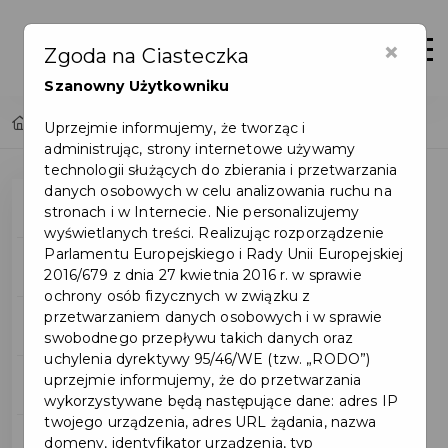
×
Otwór
Zgoda na Ciasteczka
Szanowny Użytkowniku
Home
2010 - Miasto Pruszcz Gdański
Uprzejmie informujemy, że tworząc i
administrując, strony internetowe używamy
technologii służących do zbierania i przetwarzania
danych osobowych w celu analizowania ruchu na
Wieści Pruszcza
stronach i w Internecie. Nie personalizujemy
wyświetlanych treści. Realizując rozporządzenie
Parlamentu Europejskiego i Rady Unii Europejskiej
2026
2016/679 z dnia 27 kwietnia 2016 r. w sprawie
ochrony osób fizycznych w związku z
przetwarzaniem danych osobowych i w sprawie
2025
swobodnego przepływu takich danych oraz
uchylenia dyrektywy 95/46/WE (tzw. „RODO”)
uprzejmie informujemy, że do przetwarzania
2024
wykorzystywane będą następujące dane: adres IP
twojego urządzenia, adres URL żądania, nazwa
domeny, identyfikator urządzenia, typ
2023