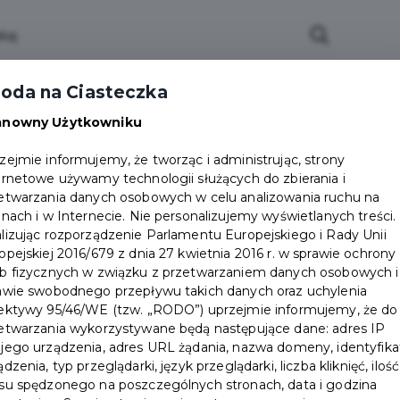
ci
Wydarzenia
O Mieście
Kultura i Sport
oda na Ciasteczka
eczna
Programy
Czyste miasto
Zainwes
anowny Użytkowniku
zu
Mapa Miasta
Załatw sprawę
Zamówie
zejmie informujemy, że tworząc i administrując, strony
ernetowe używamy technologii służących do zbierania i
Ochrona ludności
etwarzania danych osobowych w celu analizowania ruchu na
onach i w Internecie. Nie personalizujemy wyświetlanych treści.
asto Pruszcz Gdański
lizując rozporządzenie Parlamentu Europejskiego i Rady Unii
opejskiej 2016/679 z dnia 27 kwietnia 2016 r. w sprawie ochrony
b fizycznych w związku z przetwarzaniem danych osobowych i
awie swobodnego przepływu takich danych oraz uchylenia
ektywy 95/46/WE (tzw. „RODO”) uprzejmie informujemy, że do
etwarzania wykorzystywane będą następujące dane: adres IP
jego urządzenia, adres URL żądania, nazwa domeny, identyfika
ądzenia, typ przeglądarki, język przeglądarki, liczba kliknięć, ilość
su spędzonego na poszczególnych stronach, data i godzina