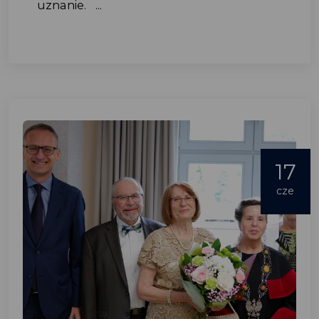
uznanie. ...
17
cze