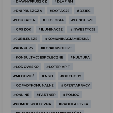
#DAWNYPRUSZCZ
#DLAFIRM
#DNIPRUSZCZA
#DOTACJE
#DZIECI
#EDUKACJA
#EKOLOGIA
#FUNDUSZE
#GPSZOK
#ILUMINACJE
#INWESTYCJE
#JUBILEUSZE
#KOMUNIKACJAMIEJSKA
#KONKURS
#KONKURSOFERT
#KONSULTACJESPOŁECZNE
#KULTURA
#LODOWISKO
#LOTERIAPIT
#MŁODZIEŻ
#NGO
#OBCHODY
#ODPADYKOMUNALNE
#OFERTAPRACY
#ONLINE
#PARTNER
#POMOC
#POMOCSPOŁECZNA
#PROFILAKTYKA