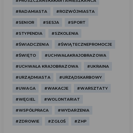
#PRUSZCZAŃSKAKARTAMIESZKAŃCA
#RADAMIASTA
#ROZWÓJMIASTA
#SENIOR
#SESJA
#SPORT
#STYPENDIA
#SZKOLENIA
#ŚWIADCZENIA
#ŚWIĄTECZNEPROMOCJE
#ŚWIĘTO
#UCHWAŁAKRAJOBRAZOWA
#UCHWAŁA KRAJOBRAZOWA
#UKRAINA
#URZĄDMIASTA
#URZĄDSKARBOWY
#UWAGA
#WAKACJE
#WARSZTATY
#WĘGIEL
#WOLONTARIAT
#WSPÓŁPRACA
#WYDARZENIA
#ZDROWIE
#ZGŁOŚ
#ZHP