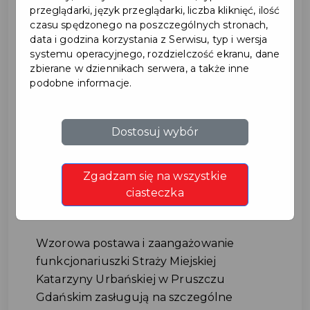
przeglądarki, język przeglądarki, liczba kliknięć, ilość
czasu spędzonego na poszczególnych stronach,
data i godzina korzystania z Serwisu, typ i wersja
systemu operacyjnego, rozdzielczość ekranu, dane
zbierane w dziennikach serwera, a także inne
podobne informacje.
Funkcjonariuszka Straży
Dostosuj wybór
Miejskiej poza godzinami
Zgadzam się na wszystkie
służby pomogła w ujęciu
ciasteczka
sprawcy kradzieży
Wzorowa postawa i zaangażowanie
funkcjonariuszki Straży Miejskiej
Katarzyny Urbańskiej w Pruszczu
Gdańskim zasługują na szczególne