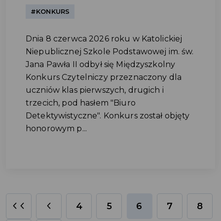
#KONKURS
Dnia 8 czerwca 2026 roku w Katolickiej
Niepublicznej Szkole Podstawowej im. św.
Jana Pawła II odbył się Międzyszkolny
Konkurs Czytelniczy przeznaczony dla
uczniów klas pierwszych, drugich i
trzecich, pod hasłem "Biuro
Detektywistyczne". Konkurs został objęty
honorowym p...
4
5
6
7
8