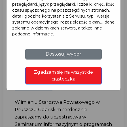
przeglądarki, język przeglądarki, liczba kliknięć, ilość
czasu spędzonego na poszczególnych stronach,
data i godzina korzystania z Serwisu, typ i wersja
systemu operacyjnego, rozdzielczość ekranu, dane
zbierane w dziennikach serwera, a także inne
podobne informacje.
Seminarium informacyjne o
Dostosuj wybór
programach
Zgadzam się na wszystkie
międzynarodowych
ciasteczka
#WSPÓŁPRACA
W imieniu Starostwa Powiatowego w
Pruszczu Gdańskim serdecznie
zapraszamy do uczestnictwa w
Seminarium informacyjnym o programach