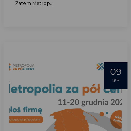
Zatem Metrop...
09
gru