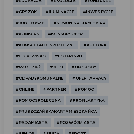
#EDUKACJA
#EKOLOGIA
#FUNDUSZE
#GPSZOK
#ILUMINACJE
#INWESTYCJE
#JUBILEUSZE
#KOMUNIKACJAMIEJSKA
#KONKURS
#KONKURSOFERT
#KONSULTACJESPOŁECZNE
#KULTURA
#LODOWISKO
#LOTERIAPIT
#MŁODZIEŻ
#NGO
#OBCHODY
#ODPADYKOMUNALNE
#OFERTAPRACY
#ONLINE
#PARTNER
#POMOC
#POMOCSPOŁECZNA
#PROFILAKTYKA
#PRUSZCZAŃSKAKARTAMIESZKAŃCA
#RADAMIASTA
#ROZWÓJMIASTA
#SENIOR
#SESJA
#SPORT