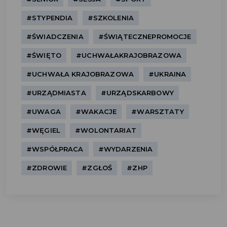
#STYPENDIA
#SZKOLENIA
#ŚWIADCZENIA
#ŚWIĄTECZNEPROMOCJE
#ŚWIĘTO
#UCHWAŁAKRAJOBRAZOWA
#UCHWAŁA KRAJOBRAZOWA
#UKRAINA
#URZĄDMIASTA
#URZĄDSKARBOWY
#UWAGA
#WAKACJE
#WARSZTATY
#WĘGIEL
#WOLONTARIAT
#WSPÓŁPRACA
#WYDARZENIA
#ZDROWIE
#ZGŁOŚ
#ZHP