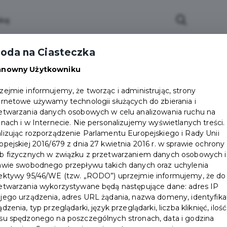
oda na Ciasteczka
anowny Użytkowniku
zejmie informujemy, że tworząc i administrując, strony
ernetowe używamy technologii służących do zbierania i
etwarzania danych osobowych w celu analizowania ruchu na
onach i w Internecie. Nie personalizujemy wyświetlanych treści.
lizując rozporządzenie Parlamentu Europejskiego i Rady Unii
opejskiej 2016/679 z dnia 27 kwietnia 2016 r. w sprawie ochrony
Do końca kwietnia węgiel
b fizycznych w związku z przetwarzaniem danych osobowych i
awie swobodnego przepływu takich danych oraz uchylenia
na preferencyjnych
ektywy 95/46/WE (tzw. „RODO”) uprzejmie informujemy, że do
warunkach
etwarzania wykorzystywane będą następujące dane: adres IP
jego urządzenia, adres URL żądania, nazwa domeny, identyfika
ądzenia, typ przeglądarki, język przeglądarki, liczba kliknięć, ilość
#WĘGIEL
su spędzonego na poszczególnych stronach, data i godzina