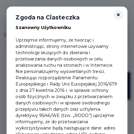
×
Zgoda na Ciasteczka
Szanowny Użytkowniku
Home
Lista aktualności
Uprzejmie informujemy, że tworząc i
administrując, strony internetowe używamy
technologii służących do zbierania i
przetwarzania danych osobowych w celu
analizowania ruchu na stronach i w Internecie.
Nie personalizujemy wyświetlanych treści.
Realizując rozporządzenie Parlamentu
10
Europejskiego i Rady Unii Europejskiej 2016/679
cze
z dnia 27 kwietnia 2016 r. w sprawie ochrony
osób fizycznych w związku z przetwarzaniem
danych osobowych i w sprawie swobodnego
przepływu takich danych oraz uchylenia
dyrektywy 95/46/WE (tzw. „RODO”) uprzejmie
informujemy, że do przetwarzania
wykorzystywane będą następujące dane: adres