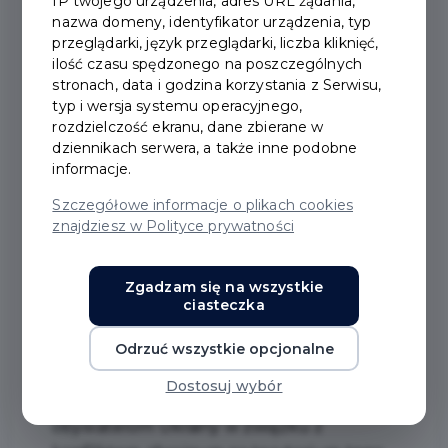
IP twojego urządzenia, adres URL żądania,
nazwa domeny, identyfikator urządzenia, typ
przeglądarki, język przeglądarki, liczba kliknięć,
ilość czasu spędzonego na poszczególnych
stronach, data i godzina korzystania z Serwisu,
typ i wersja systemu operacyjnego,
rozdzielczość ekranu, dane zbierane w
dziennikach serwera, a także inne podobne
informacje.
Zmiana ustawy o pomocy
Szczegółowe informacje o plikach cookies
obywatelom Ukrainy
znajdziesz w Polityce prywatności
#UKRAINA
Zgadzam się na wszystkie
ciasteczka
W imieniu Miejskiego Ośrodka Pomocy
Społecznej w Pruszczu Gdańskim
Odrzuć wszystkie opcjonalne
informujemy, że planowana zmiana
Dostosuj wybór
ustawy z dnia 12 marca 2022 r. o pomocy
obywatelom Ukrainy w związku z