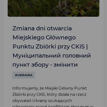
Zmiana dni otwarcia
Miejskiego Głównego
Punktu Zbiórki przy CKiS |
Муніципальний головний
пункт збору - змінити
#UKRAINA
Informujemy, że Miejski Główny Punkt
Zbiórki przy CKiS, który działa na rzecz
obywateli Ukrainy szukających
schronienia przed konfliktem zbrojnym w