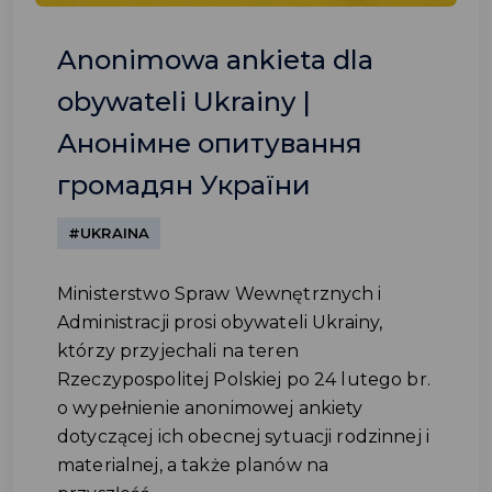
Anonimowa ankieta dla
obywateli Ukrainy |
Анонімне опитування
громадян України
#UKRAINA
Ministerstwo Spraw Wewnętrznych i
Administracji prosi obywateli Ukrainy,
którzy przyjechali na teren
Rzeczypospolitej Polskiej po 24 lutego br.
o wypełnienie anonimowej ankiety
dotyczącej ich obecnej sytuacji rodzinnej i
materialnej, a także planów na