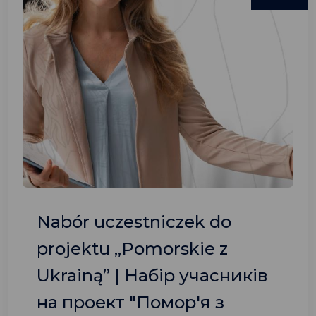
Nabór uczestniczek do
projektu „Pomorskie z
Ukrainą” | Набір учасників
на проект "Помор'я з