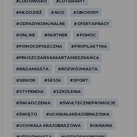
#LODOWISKO
#LOTERIAPIT
#MŁODZIEŻ
#NGO
#OBCHODY
#ODPADYKOMUNALNE
#OFERTAPRACY
#ONLINE
#PARTNER
#POMOC
#POMOCSPOŁECZNA
#PROFILAKTYKA
#PRUSZCZAŃSKAKARTAMIESZKAŃCA
#RADAMIASTA
#ROZWÓJMIASTA
#SENIOR
#SESJA
#SPORT
#STYPENDIA
#SZKOLENIA
#ŚWIADCZENIA
#ŚWIĄTECZNEPROMOCJE
#ŚWIĘTO
#UCHWAŁAKRAJOBRAZOWA
#UCHWAŁA KRAJOBRAZOWA
#UKRAINA
#URZĄDMIASTA
#URZĄDSKARBOWY