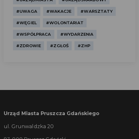
#UWAGA
#WAKACJE
#WARSZTATY
#WĘGIEL
#WOLONTARIAT
#WSPÓŁPRACA
#WYDARZENIA
#ZDROWIE
#ZGŁOŚ
#ZHP
Urząd Miasta Pruszcza Gdańskiego
ul. Grunwaldzka 20