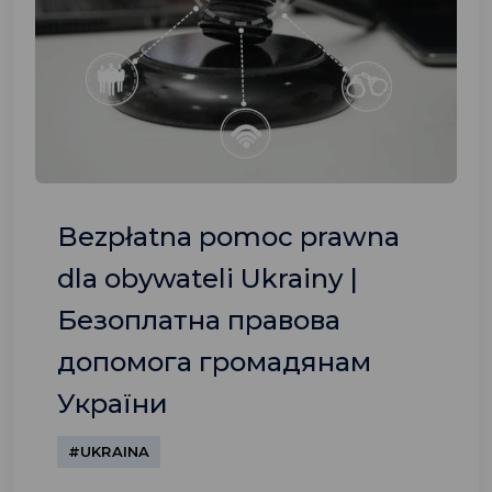
Bezpłatna pomoc prawna
dla obywateli Ukrainy |
Безоплатна правова
допомога громадянам
України
#UKRAINA