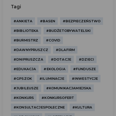
Tagi
#ANKIETA
#BASEN
#BEZPIECZEŃSTWO
#BIBLIOTEKA
#BUDŻETOBYWATELSKI
#BURMISTRZ
#COVID
#DAWNYPRUSZCZ
#DLAFIRM
#DNIPRUSZCZA
#DOTACJE
#DZIECI
#EDUKACJA
#EKOLOGIA
#FUNDUSZE
#GPSZOK
#ILUMINACJE
#INWESTYCJE
#JUBILEUSZE
#KOMUNIKACJAMIEJSKA
#KONKURS
#KONKURSOFERT
#KONSULTACJESPOŁECZNE
#KULTURA