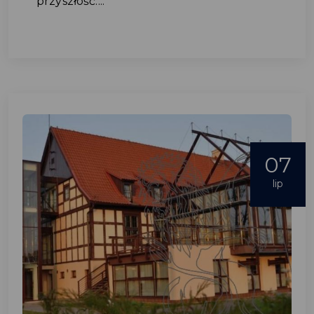
przyszłość....
07
lip