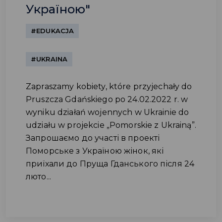
Україною"
#EDUKACJA
#UKRAINA
Zapraszamy kobiety, które przyjechały do
Pruszcza Gdańskiego po 24.02.2022 r. w
wyniku działań wojennych w Ukrainie do
udziału w projekcie „Pomorskie z Ukrainą”.
Запрошаємо до участі в проекті
Поморське з Україною жінок, які
приїхали до Пруща Гданського після 24
люто...