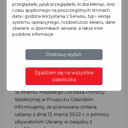
przeglądarki, język przeglądarki, liczba kliknięć, ilość
czasu spędzonego na poszczególnych stronach,
data i godzina korzystania z Serwisu, typ i wersja
systemu operacyjnego, rozdzielczość ekranu, dane
zbierane w dziennikach serwera, a także inne
podobne informacje.
Zmiana ustawy o pomocy
Dostosuj wybór
obywatelom Ukrainy
Zgadzam się na wszystkie
#UKRAINA
ciasteczka
W imieniu Miejskiego Ośrodka Pomocy
Społecznej w Pruszczu Gdańskim
informujemy, że planowana zmiana
ustawy z dnia 12 marca 2022 r. o pomocy
obywatelom Ukrainy w związku z