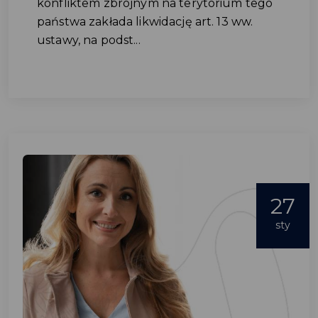
konfliktem zbrojnym na terytorium tego
państwa zakłada likwidację art. 13 ww.
ustawy, na podst...
27
sty