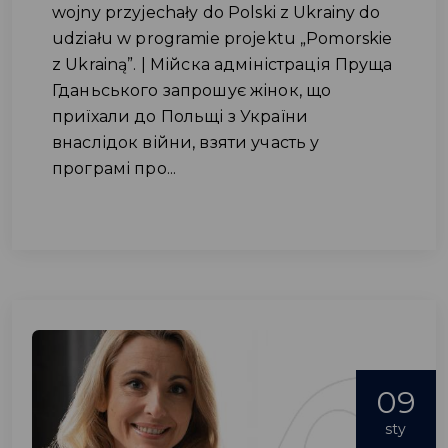
wojny przyjechały do ​​Polski z Ukrainy do
udziału w programie projektu „Pomorskie
z Ukrainą”. | Мійска адміністрація Пруща
Гданьського запрошує жінок, що
приїхали до Польщі з України
внаслідок війни, взяти участь у
програмі про...
09
sty