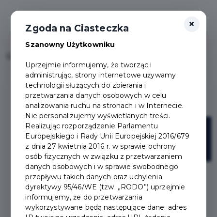
×
Zgoda na Ciasteczka
Szanowny Użytkowniku
Home
Lista aktualności
Uprzejmie informujemy, że tworząc i
administrując, strony internetowe używamy
technologii służących do zbierania i
przetwarzania danych osobowych w celu
analizowania ruchu na stronach i w Internecie.
Nie personalizujemy wyświetlanych treści.
Realizując rozporządzenie Parlamentu
01
Europejskiego i Rady Unii Europejskiej 2016/679
lip
z dnia 27 kwietnia 2016 r. w sprawie ochrony
osób fizycznych w związku z przetwarzaniem
danych osobowych i w sprawie swobodnego
przepływu takich danych oraz uchylenia
dyrektywy 95/46/WE (tzw. „RODO”) uprzejmie
informujemy, że do przetwarzania
wykorzystywane będą następujące dane: adres