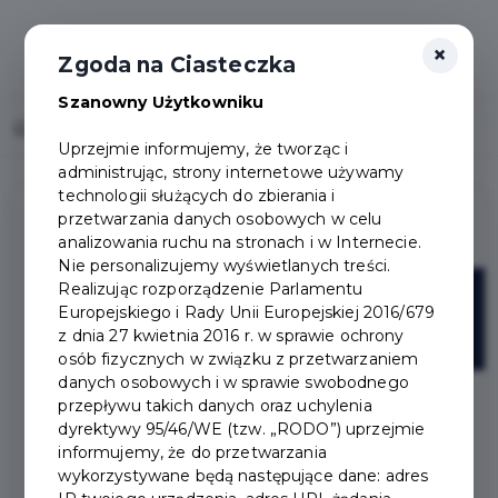
×
Zgoda na Ciasteczka
Szanowny Użytkowniku
Home
Lista aktualności
Uprzejmie informujemy, że tworząc i
administrując, strony internetowe używamy
technologii służących do zbierania i
przetwarzania danych osobowych w celu
analizowania ruchu na stronach i w Internecie.
Nie personalizujemy wyświetlanych treści.
Realizując rozporządzenie Parlamentu
29
Europejskiego i Rady Unii Europejskiej 2016/679
lip
z dnia 27 kwietnia 2016 r. w sprawie ochrony
osób fizycznych w związku z przetwarzaniem
danych osobowych i w sprawie swobodnego
przepływu takich danych oraz uchylenia
dyrektywy 95/46/WE (tzw. „RODO”) uprzejmie
informujemy, że do przetwarzania
wykorzystywane będą następujące dane: adres