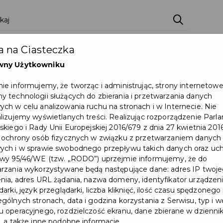
 na Ciasteczka
wny Użytkowniku
ie informujemy, że tworząc i administrując, strony internetow
 technologii służących do zbierania i przetwarzania danych
ch w celu analizowania ruchu na stronach i w Internecie. Nie
lizujemy wyświetlanych treści. Realizując rozporządzenie Par
skiego i Rady Unii Europejskiej 2016/679 z dnia 27 kwietnia 2016
 ochrony osób fizycznych w związku z przetwarzaniem danych
Straż Miejska przypomina o
ch i w sprawie swobodnego przepływu takich danych oraz uch
wy 95/46/WE (tzw. „RODO”) uprzejmie informujemy, że do
obowiązku wymiany źródeł
rzania wykorzystywane będą następujące dane: adres IP twoj
nia, adres URL żądania, nazwa domeny, identyfikator urządzeni
ciepła
arki, język przeglądarki, liczba kliknięć, ilość czasu spędzonego
gólnych stronach, data i godzina korzystania z Serwisu, typ i w
RAZEM DBAJMY O CZYSTE POWIETRZE...
 operacyjnego, rozdzielczość ekranu, dane zbierane w dzienni
, a także inne podobne informacje.