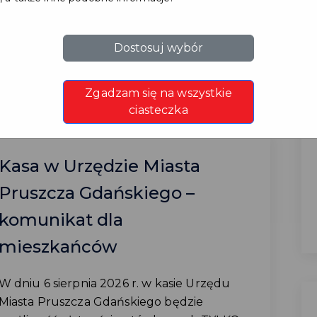
CZYTAJ WIĘCEJ
Dostosuj wybór
Zgadzam się na wszystkie
ciasteczka
Kasa w Urzędzie Miasta
Pruszcza Gdańskiego –
komunikat dla
mieszkańców
W dniu 6 sierpnia 2026 r. w kasie Urzędu
Miasta Pruszcza Gdańskiego będzie