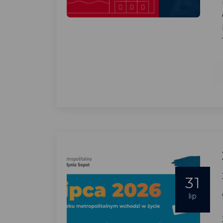
31
lip