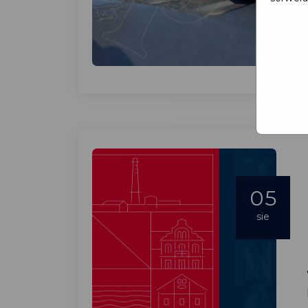
05
sie