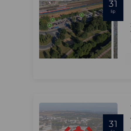
31
lip
31