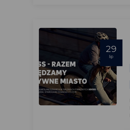
29
lip