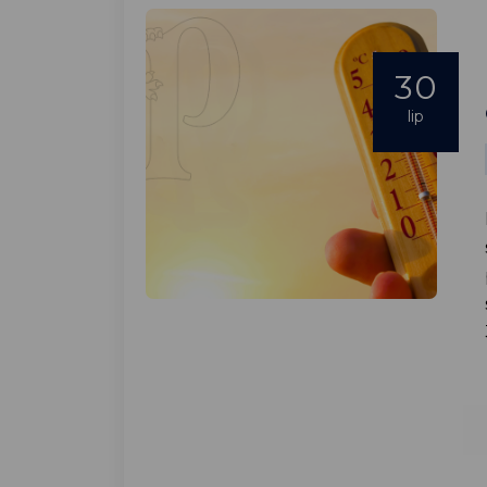
30
lip