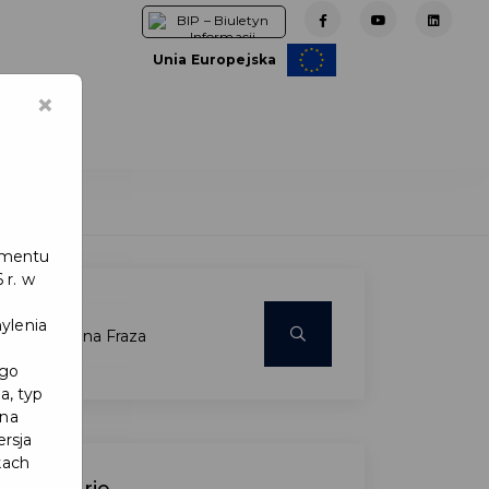
Unia Europejska
×
e
lamentu
 r. w
ylenia
ego
a, typ
 na
ersja
kach