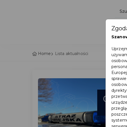
Zgoda
Szano
Uprzejm
Home
Lista aktualności
używamy
osobowy
persona
Europej
sprawie
osobowy
dyrekty
05
przetwa
urządze
sie
przegląd
poszcze
systemu
serwera