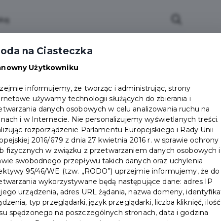
oda na Ciasteczka
anowny Użytkowniku
zejmie informujemy, że tworząc i administrując, strony
ernetowe używamy technologii służących do zbierania i
etwarzania danych osobowych w celu analizowania ruchu na
onach i w Internecie. Nie personalizujemy wyświetlanych treści.
lizując rozporządzenie Parlamentu Europejskiego i Rady Unii
opejskiej 2016/679 z dnia 27 kwietnia 2016 r. w sprawie ochrony
Bezpieczne wakacje -
b fizycznych w związku z przetwarzaniem danych osobowych i
awie swobodnego przepływu takich danych oraz uchylenia
policjanci, druhowie i
ektywy 95/46/WE (tzw. „RODO”) uprzejmie informujemy, że do
strażnicy miejscy
etwarzania wykorzystywane będą następujące dane: adres IP
jego urządzenia, adres URL żądania, nazwa domeny, identyfika
przeprowadzili wspólną
ądzenia, typ przeglądarki, język przeglądarki, liczba kliknięć, ilość
su spędzonego na poszczególnych stronach, data i godzina
akcję