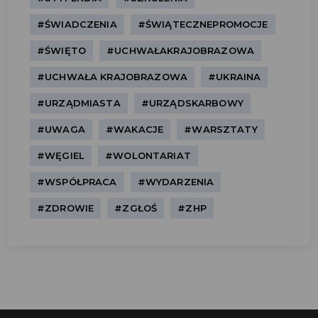
#ŚWIADCZENIA
#ŚWIĄTECZNEPROMOCJE
#ŚWIĘTO
#UCHWAŁAKRAJOBRAZOWA
#UCHWAŁA KRAJOBRAZOWA
#UKRAINA
#URZĄDMIASTA
#URZĄDSKARBOWY
#UWAGA
#WAKACJE
#WARSZTATY
#WĘGIEL
#WOLONTARIAT
#WSPÓŁPRACA
#WYDARZENIA
#ZDROWIE
#ZGŁOŚ
#ZHP