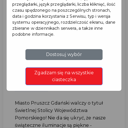
przeglądarki, język przeglądarki, liczba kliknięć, ilość
czasu spędzonego na poszczególnych stronach,
data i godzina korzystania z Serwisu, typ i wersja
systemu operacyjnego, rozdzielczość ekranu, dane
zbierane w dziennikach serwera, a także inne
podobne informacje.
Zagłosuj na Pruszcz Gdański
Dostosuj wybór
w świątecznej akcji Świeć
Zgadzam się na wszystkie
się z Energą!
ciasteczka
#ILUMINACJE
Miasto Pruszcz Gdański walczy o tytuł
Świetlnej Stolicy Województwa
Pomorskiego! Nie da się ukryć, że nasze
świąteczne iluminacje są piękne -