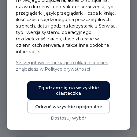
IP twojego urządzenia, adres URL żądania,
nazwa domeny, identyfikator urządzenia, typ
przeglądarki, język przeglądarki, liczba kliknięć,
ilość czasu spędzonego na poszczególnych
stronach, data i godzina korzystania z Serwisu,
typ i wersja systemu operacyjnego,
rozdzielczość ekranu, dane zbierane w
dziennikach serwera, a także inne podobne
informacje.
Najmłodsi bawili się
Szczegółowe informacje o plikach cookies
podczas akcji Wakacje w
znajdziesz w Polityce prywatności
mieście, a seniorzy oficjalnie
Zgadzam się na wszystkie
powitali lato
ciasteczka
#SENIOR
Odrzuć wszystkie opcjonalne
Dostosuj wybór
#DZIECI