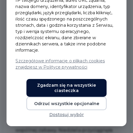
IP twojego urządzenia, adres URL żądania,
nazwa domeny, identyfikator urządzenia, typ
przeglądarki, język przeglądarki, liczba kliknięć,
ilość czasu spędzonego na poszczególnych
stronach, data i godzina korzystania z Serwisu,
typ i wersja systemu operacyjnego,
rozdzielczość ekranu, dane zbierane w
dziennikach serwera, a także inne podobne
informacje.
Drugi dzień XXXV Dni
Szczegółowe informacje o plikach cookies
Pruszcza - sportowe emocje
znajdziesz w Polityce prywatności
i wspólna zabawa
Zgadzam się na wszystkie
ciasteczka
#DNIPRUSZCZA
Odrzuć wszystkie opcjonalne
Drugi dzień XXXV Dni Pruszcza
Gdańskiego upłynął pod znakiem
Dostosuj wybór
sportowych emocji, kreatywności i
wspólnej zabawy. Niedziela przyciągnęła