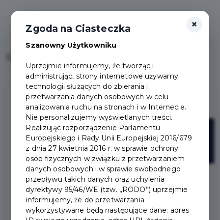
×
Zgoda na Ciasteczka
Szanowny Użytkowniku
Home
Lista aktualności
Uprzejmie informujemy, że tworząc i
administrując, strony internetowe używamy
technologii służących do zbierania i
przetwarzania danych osobowych w celu
analizowania ruchu na stronach i w Internecie.
Nie personalizujemy wyświetlanych treści.
Realizując rozporządzenie Parlamentu
24
Europejskiego i Rady Unii Europejskiej 2016/679
mar
z dnia 27 kwietnia 2016 r. w sprawie ochrony
osób fizycznych w związku z przetwarzaniem
danych osobowych i w sprawie swobodnego
przepływu takich danych oraz uchylenia
dyrektywy 95/46/WE (tzw. „RODO”) uprzejmie
informujemy, że do przetwarzania
wykorzystywane będą następujące dane: adres