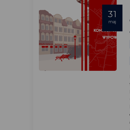
31
maj