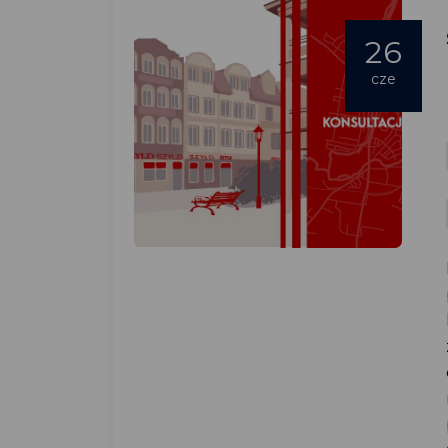
26
cze