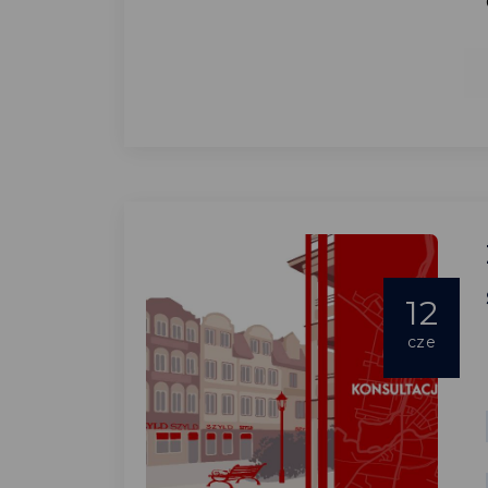
12
cze