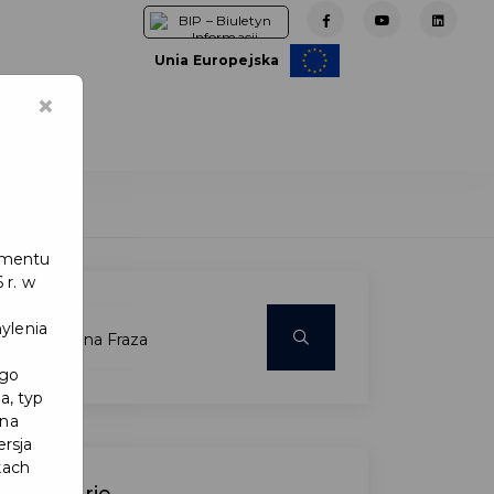
Unia Europejska
×
e
lamentu
 r. w
ylenia
ego
a, typ
 na
ersja
kach