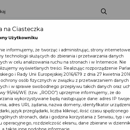
 na Ciasteczka
wny Użytkowniku
ie informujemy, że tworząc i administrując, strony internetow
 technologii służących do zbierania i przetwarzania danych
ch w celu analizowania ruchu na stronach i w Internecie. Nie
lizujemy wyświetlanych treści. Realizując rozporządzenie Par
skiego i Rady Unii Europejskiej 2016/679 z dnia 27 kwietnia 2016
 ochrony osób fizycznych w związku z przetwarzaniem danych
Na jakim etapie jest
ch i w sprawie swobodnego przepływu takich danych oraz uch
wy 95/46/WE (tzw. „RODO”) uprzejmie informujemy, że do
wdrożenie Uchwały
rzania wykorzystywane będą następujące dane: adres IP twoj
nia, adres URL żądania, nazwa domeny, identyfikator urządzeni
Krajobrazowej w Pruszczu
arki, język przeglądarki, liczba kliknięć, ilość czasu spędzonego
Gdańskim?
gólnych stronach, data i godzina korzystania z Serwisu, typ i w
 operacyjnego, rozdzielczość ekranu, dane zbierane w dzienni
, a także inne podobne informacje.