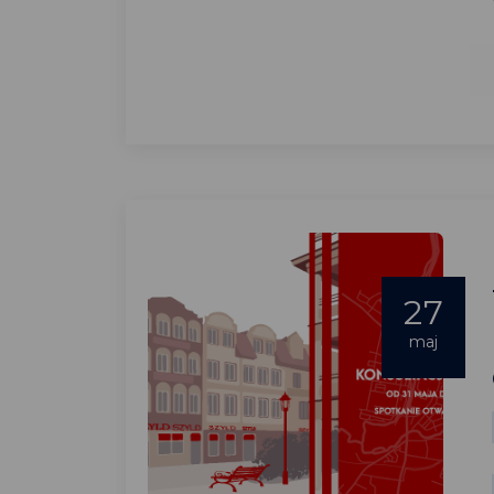
27
maj