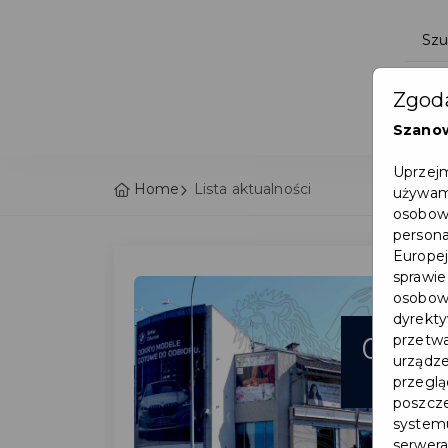
Zgoda
Szano
Uprzejm
Home
Lista aktualności
używamy
osobowy
persona
Europej
sprawie
osobowy
dyrekty
06
przetwa
urządze
lut
przegląd
poszcze
systemu
serwera