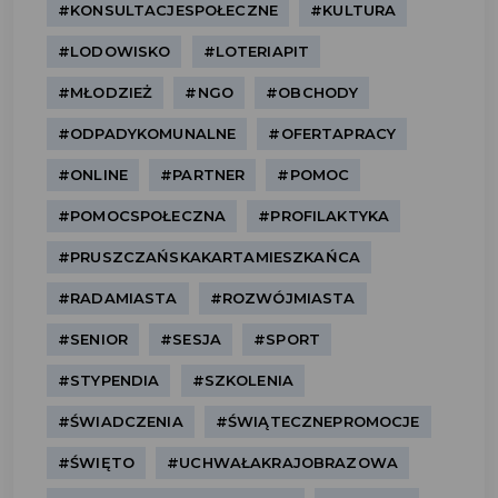
#KONSULTACJESPOŁECZNE
#KULTURA
#LODOWISKO
#LOTERIAPIT
#MŁODZIEŻ
#NGO
#OBCHODY
#ODPADYKOMUNALNE
#OFERTAPRACY
#ONLINE
#PARTNER
#POMOC
#POMOCSPOŁECZNA
#PROFILAKTYKA
#PRUSZCZAŃSKAKARTAMIESZKAŃCA
#RADAMIASTA
#ROZWÓJMIASTA
#SENIOR
#SESJA
#SPORT
#STYPENDIA
#SZKOLENIA
#ŚWIADCZENIA
#ŚWIĄTECZNEPROMOCJE
#ŚWIĘTO
#UCHWAŁAKRAJOBRAZOWA