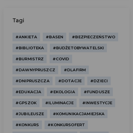
Tagi
#ANKIETA
#BASEN
#BEZPIECZEŃSTWO
#BIBLIOTEKA
#BUDŻETOBYWATELSKI
#BURMISTRZ
#COVID
#DAWNYPRUSZCZ
#DLAFIRM
#DNIPRUSZCZA
#DOTACJE
#DZIECI
#EDUKACJA
#EKOLOGIA
#FUNDUSZE
#GPSZOK
#ILUMINACJE
#INWESTYCJE
#JUBILEUSZE
#KOMUNIKACJAMIEJSKA
#KONKURS
#KONKURSOFERT