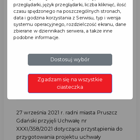
przeglądarki, język przeglądarki, liczba kliknięć, ilość
czasu spędzonego na poszczególnych stronach,
data i godzina korzystania z Serwisu, typ i wersja
systemu operacyjnego, rozdzielczość ekranu, dane
zbierane w dziennikach serwera, a także inne
podobne informacje.
W Pruszczu Gdańskim
Dostosuj wybór
będzie Uchwała
Zgadzam się na wszystkie
Krajobrazowa
ciasteczka
#UCHWAŁA KRAJOBRAZOWA
27 września 2021 r. radni miasta Pruszcz
Gdański przyjęli Uchwałę nr
XXXI/358/2021 dotycząca przystąpienia do
przygotowania projektu uchwały