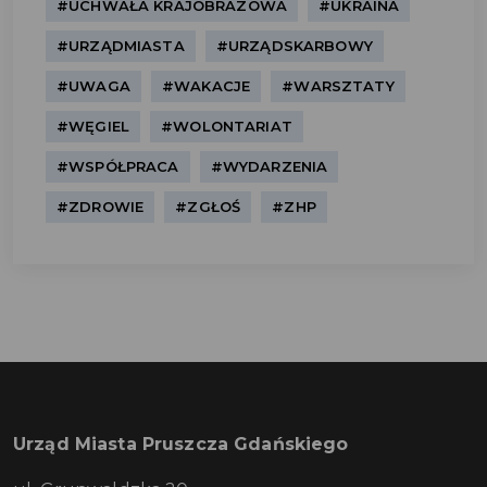
#UCHWAŁA KRAJOBRAZOWA
#UKRAINA
#URZĄDMIASTA
#URZĄDSKARBOWY
#UWAGA
#WAKACJE
#WARSZTATY
#WĘGIEL
#WOLONTARIAT
#WSPÓŁPRACA
#WYDARZENIA
#ZDROWIE
#ZGŁOŚ
#ZHP
Urząd Miasta Pruszcza Gdańskiego