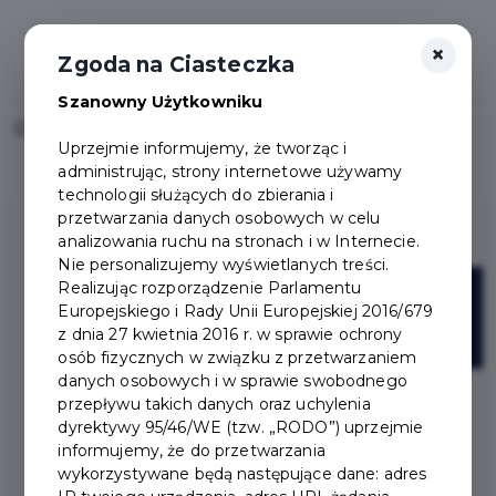
×
Zgoda na Ciasteczka
Szanowny Użytkowniku
Home
Lista aktualności
Uprzejmie informujemy, że tworząc i
administrując, strony internetowe używamy
technologii służących do zbierania i
przetwarzania danych osobowych w celu
analizowania ruchu na stronach i w Internecie.
Nie personalizujemy wyświetlanych treści.
Realizując rozporządzenie Parlamentu
29
Europejskiego i Rady Unii Europejskiej 2016/679
lip
z dnia 27 kwietnia 2016 r. w sprawie ochrony
osób fizycznych w związku z przetwarzaniem
danych osobowych i w sprawie swobodnego
przepływu takich danych oraz uchylenia
dyrektywy 95/46/WE (tzw. „RODO”) uprzejmie
informujemy, że do przetwarzania
wykorzystywane będą następujące dane: adres