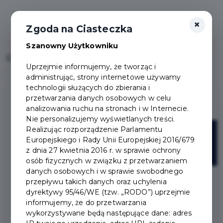
×
Zgoda na Ciasteczka
Szanowny Użytkowniku
Home
Lista aktualności
Uprzejmie informujemy, że tworząc i
administrując, strony internetowe używamy
technologii służących do zbierania i
przetwarzania danych osobowych w celu
analizowania ruchu na stronach i w Internecie.
Nie personalizujemy wyświetlanych treści.
Realizując rozporządzenie Parlamentu
29
Europejskiego i Rady Unii Europejskiej 2016/679
lip
z dnia 27 kwietnia 2016 r. w sprawie ochrony
osób fizycznych w związku z przetwarzaniem
danych osobowych i w sprawie swobodnego
przepływu takich danych oraz uchylenia
dyrektywy 95/46/WE (tzw. „RODO”) uprzejmie
informujemy, że do przetwarzania
wykorzystywane będą następujące dane: adres