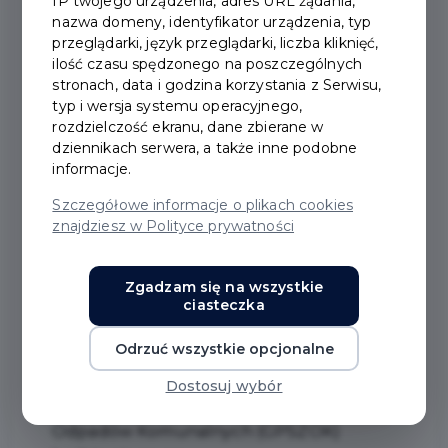
IP twojego urządzenia, adres URL żądania,
nazwa domeny, identyfikator urządzenia, typ
przeglądarki, język przeglądarki, liczba kliknięć,
ilość czasu spędzonego na poszczególnych
stronach, data i godzina korzystania z Serwisu,
typ i wersja systemu operacyjnego,
rozdzielczość ekranu, dane zbierane w
dziennikach serwera, a także inne podobne
informacje.
Praca GPSZOK w okresie
Szczegółowe informacje o plikach cookies
świątecznym
znajdziesz w Polityce prywatności
#GPSZOK
Zgadzam się na wszystkie
ciasteczka
#ODPADYKOMUNALNE
Odrzuć wszystkie opcjonalne
W dniach 24 grudnia i 31 grudnia 2025 r.
Dostosuj wybór
Gminny Punkt Selektywnego Zbierania
Odpadów Komunalnych (GPSZOK)