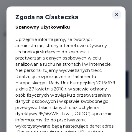
×
Zgoda na Ciasteczka
Szanowny Użytkowniku
Home
Lista aktualności
Uprzejmie informujemy, że tworząc i
administrując, strony internetowe używamy
technologii służących do zbierania i
przetwarzania danych osobowych w celu
analizowania ruchu na stronach i w Internecie.
Nie personalizujemy wyświetlanych treści.
Realizując rozporządzenie Parlamentu
10
Europejskiego i Rady Unii Europejskiej 2016/679
cze
z dnia 27 kwietnia 2016 r. w sprawie ochrony
osób fizycznych w związku z przetwarzaniem
danych osobowych i w sprawie swobodnego
przepływu takich danych oraz uchylenia
dyrektywy 95/46/WE (tzw. „RODO”) uprzejmie
informujemy, że do przetwarzania
wykorzystywane będą następujące dane: adres