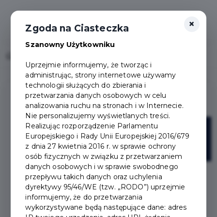
×
Zgoda na Ciasteczka
Szanowny Użytkowniku
Home
Lista aktualności
Uprzejmie informujemy, że tworząc i
administrując, strony internetowe używamy
technologii służących do zbierania i
przetwarzania danych osobowych w celu
analizowania ruchu na stronach i w Internecie.
Nie personalizujemy wyświetlanych treści.
Realizując rozporządzenie Parlamentu
22
Europejskiego i Rady Unii Europejskiej 2016/679
lip
z dnia 27 kwietnia 2016 r. w sprawie ochrony
osób fizycznych w związku z przetwarzaniem
danych osobowych i w sprawie swobodnego
przepływu takich danych oraz uchylenia
dyrektywy 95/46/WE (tzw. „RODO”) uprzejmie
informujemy, że do przetwarzania
wykorzystywane będą następujące dane: adres