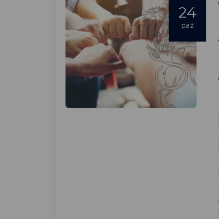
24
paź