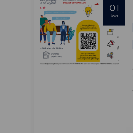
01
kwi