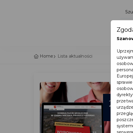
Zgoda
Szano
Uprzejm
Home
Lista aktualności
używamy
osobowy
persona
Europej
sprawie
osobowy
dyrekty
22
przetwa
urządze
lip
przegląd
poszcze
systemu
serwera