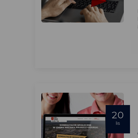
20
lis