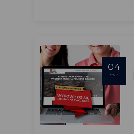
04
mar