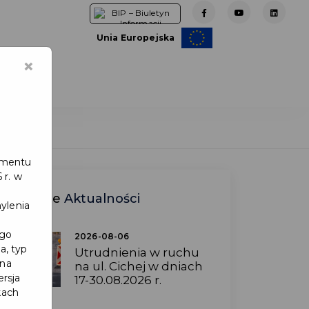
Unia Europejska
×
e
lamentu
 r. w
Ostatnie
Aktualności
ylenia
ego
2026-08-06
a, typ
Utrudnienia w ruchu
 na
na ul. Cichej w dniach
ersja
17-30.08.2026 r.
kach