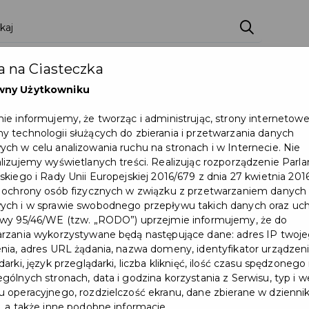
 na Ciasteczka
wny Użytkowniku
ie informujemy, że tworząc i administrując, strony internetow
 technologii służących do zbierania i przetwarzania danych
ch w celu analizowania ruchu na stronach i w Internecie. Nie
lizujemy wyświetlanych treści. Realizując rozporządzenie Par
skiego i Rady Unii Europejskiej 2016/679 z dnia 27 kwietnia 2016
 ochrony osób fizycznych w związku z przetwarzaniem danych
Konsultacje społeczne dot.
ch i w sprawie swobodnego przepływu takich danych oraz uch
wy 95/46/WE (tzw. „RODO”) uprzejmie informujemy, że do
zagospodarowania terenów
rzania wykorzystywane będą następujące dane: adres IP twoj
nia, adres URL żądania, nazwa domeny, identyfikator urządzeni
zielonych przy ul. Fantazego
arki, język przeglądarki, liczba kliknięć, ilość czasu spędzonego
w Pruszczu Gdańskim
gólnych stronach, data i godzina korzystania z Serwisu, typ i w
 operacyjnego, rozdzielczość ekranu, dane zbierane w dzienni
, a także inne podobne informacje.