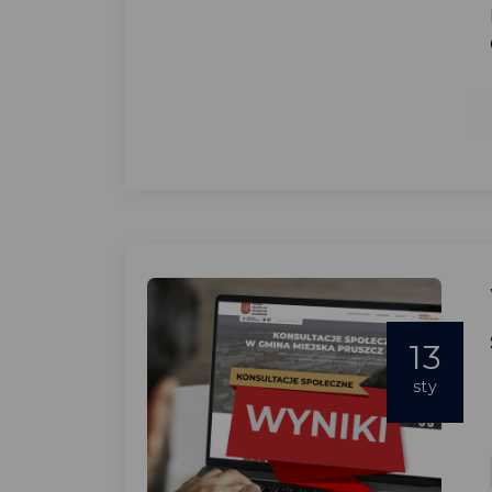
13
sty