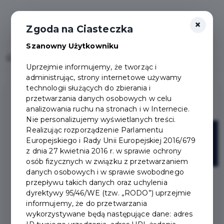
×
Zgoda na Ciasteczka
Szanowny Użytkowniku
Home
Lista aktualności
Uprzejmie informujemy, że tworząc i
administrując, strony internetowe używamy
technologii służących do zbierania i
przetwarzania danych osobowych w celu
analizowania ruchu na stronach i w Internecie.
Nie personalizujemy wyświetlanych treści.
Realizując rozporządzenie Parlamentu
20
Europejskiego i Rady Unii Europejskiej 2016/679
paź
z dnia 27 kwietnia 2016 r. w sprawie ochrony
osób fizycznych w związku z przetwarzaniem
danych osobowych i w sprawie swobodnego
przepływu takich danych oraz uchylenia
dyrektywy 95/46/WE (tzw. „RODO”) uprzejmie
informujemy, że do przetwarzania
wykorzystywane będą następujące dane: adres