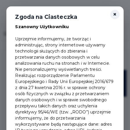
×
Zgoda na Ciasteczka
Szanowny Użytkowniku
Home
Lista aktualności
Uprzejmie informujemy, że tworząc i
administrując, strony internetowe używamy
technologii służących do zbierania i
przetwarzania danych osobowych w celu
analizowania ruchu na stronach i w Internecie.
Nie personalizujemy wyświetlanych treści.
Realizując rozporządzenie Parlamentu
27
Europejskiego i Rady Unii Europejskiej 2016/679
cze
z dnia 27 kwietnia 2016 r. w sprawie ochrony
osób fizycznych w związku z przetwarzaniem
danych osobowych i w sprawie swobodnego
przepływu takich danych oraz uchylenia
dyrektywy 95/46/WE (tzw. „RODO”) uprzejmie
informujemy, że do przetwarzania
wykorzystywane będą następujące dane: adres