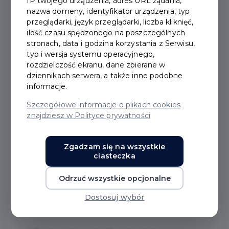
IP twojego urządzenia, adres URL żądania,
nazwa domeny, identyfikator urządzenia, typ
przeglądarki, język przeglądarki, liczba kliknięć,
ilość czasu spędzonego na poszczególnych
stronach, data i godzina korzystania z Serwisu,
typ i wersja systemu operacyjnego,
rozdzielczość ekranu, dane zbierane w
dziennikach serwera, a także inne podobne
informacje.
Nabór wniosków o
Szczegółowe informacje o plikach cookies
przyznanie dotacji na
znajdziesz w Polityce prywatności
usuwanie wyrobów
Zgadzam się na wszystkie
zawierających azbest
ciasteczka
#DOTACJE
Odrzuć wszystkie opcjonalne
Dostosuj wybór
#EKOLOGIA