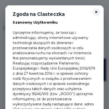
×
Zgoda na Ciasteczka
Szanowny Użytkowniku
Home
Lista aktualności
Uprzejmie informujemy, że tworząc i
administrując, strony internetowe używamy
technologii służących do zbierania i
przetwarzania danych osobowych w celu
analizowania ruchu na stronach i w Internecie.
Nie personalizujemy wyświetlanych treści.
Realizując rozporządzenie Parlamentu
10
Europejskiego i Rady Unii Europejskiej 2016/679
cze
z dnia 27 kwietnia 2016 r. w sprawie ochrony
osób fizycznych w związku z przetwarzaniem
danych osobowych i w sprawie swobodnego
przepływu takich danych oraz uchylenia
dyrektywy 95/46/WE (tzw. „RODO”) uprzejmie
informujemy, że do przetwarzania
wykorzystywane będą następujące dane: adres