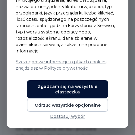
IP twojego urządzenia, adres URL żądania,
nazwa domeny, identyfikator urządzenia, typ
przeglądarki, język przeglądarki, liczba kliknięć,
ilość czasu spędzonego na poszczególnych
stronach, data i godzina korzystania z Serwisu,
typ i wersja systemu operacyjnego,
rozdzielczość ekranu, dane zbierane w
dziennikach serwera, a także inne podobne
informacje.
Szlachetna Paczka szuka
Szczegółowe informacje o plikach cookies
lokalnych wolontariuszy
znajdziesz w Polityce prywatności
#POMOC
Zgadzam się na wszystkie
ciasteczka
Szlachetna Paczka szuka osób gotowych
poświęcić swój czas, by pomóc rodzinom
Odrzuć wszystkie opcjonalne
w potrzebie. To szansa, by zostać
Dostosuj wybór
człowiekiem od dobrej roboty – zrobić coś,
co daje poczucie sensu i pozwala