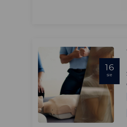
16
sie