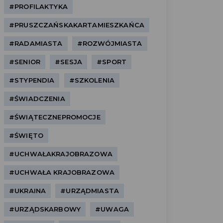
#PROFILAKTYKA
#PRUSZCZAŃSKAKARTAMIESZKAŃCA
#RADAMIASTA
#ROZWÓJMIASTA
#SENIOR
#SESJA
#SPORT
#STYPENDIA
#SZKOLENIA
#ŚWIADCZENIA
#ŚWIĄTECZNEPROMOCJE
#ŚWIĘTO
#UCHWAŁAKRAJOBRAZOWA
#UCHWAŁA KRAJOBRAZOWA
#UKRAINA
#URZĄDMIASTA
#URZĄDSKARBOWY
#UWAGA