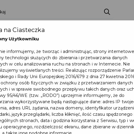
 na Ciasteczka
wny Użytkowniku
ie informujemy, że tworząc i administrując, strony internetow
 technologii służących do zbierania i przetwarzania danych
ch w celu analizowania ruchu na stronach i w Internecie. Nie
lizujemy wyświetlanych treści. Realizując rozporządzenie Par
skiego i Rady Unii Europejskiej 2016/679 z dnia 27 kwietnia 2016
 ochrony osób fizycznych w związku z przetwarzaniem danych
Pakiet 50 maseczek na
ch i w sprawie swobodnego przepływu takich danych oraz uch
wy 95/46/WE (tzw. „RODO”) uprzejmie informujemy, że do
jedno gospodarstwo
rzania wykorzystywane będą następujące dane: adres IP twoj
nia, adres URL żądania, nazwa domeny, identyfikator urządzeni
domowe - do wyczerpania
arki, język przeglądarki, liczba kliknięć, ilość czasu spędzonego
zapasów
gólnych stronach, data i godzina korzystania z Serwisu, typ i w
 operacyjnego, rozdzielczość ekranu, dane zbierane w dzienni
, a także inne podobne informacje.