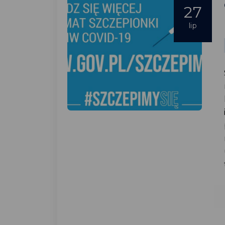
27
lip