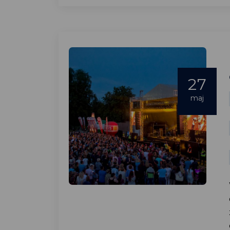
27
maj