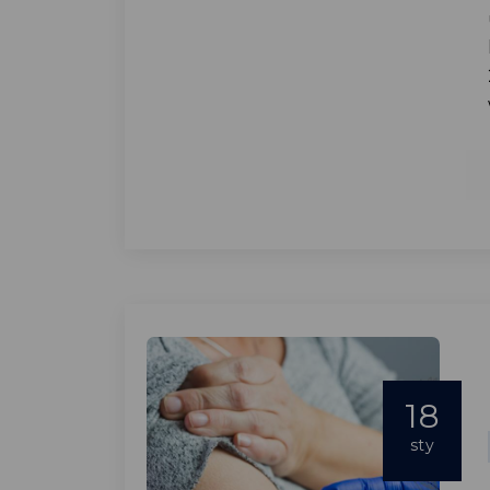
18
sty