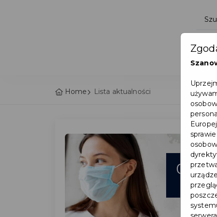
Zgoda
Szano
Uprzejm
Home
Lista aktualności
używamy
osobowy
persona
Europej
sprawie
osobowy
dyrekty
02
przetwa
urządze
lut
przegląd
poszcze
systemu
serwera