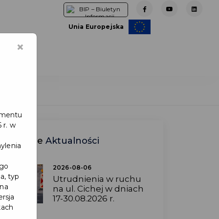
Unia Europejska
×
e
lamentu
 r. w
Ostatnie
Aktualności
ylenia
ego
2026-08-06
a, typ
Utrudnienia w ruchu
 na
na ul. Cichej w dniach
ersja
17-30.08.2026 r.
kach