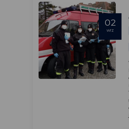
02
wrz