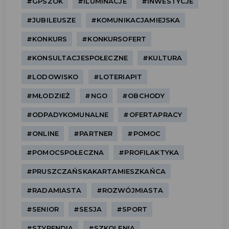
#GPSZOK
#ILUMINACJE
#INWESTYCJE
#JUBILEUSZE
#KOMUNIKACJAMIEJSKA
#KONKURS
#KONKURSOFERT
#KONSULTACJESPOŁECZNE
#KULTURA
#LODOWISKO
#LOTERIAPIT
#MŁODZIEŻ
#NGO
#OBCHODY
#ODPADYKOMUNALNE
#OFERTAPRACY
#ONLINE
#PARTNER
#POMOC
#POMOCSPOŁECZNA
#PROFILAKTYKA
#PRUSZCZAŃSKAKARTAMIESZKAŃCA
#RADAMIASTA
#ROZWÓJMIASTA
#SENIOR
#SESJA
#SPORT
#STYPENDIA
#SZKOLENIA