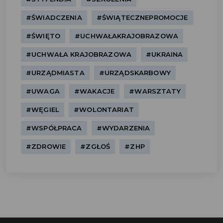
#ŚWIADCZENIA
#ŚWIĄTECZNEPROMOCJE
#ŚWIĘTO
#UCHWAŁAKRAJOBRAZOWA
#UCHWAŁA KRAJOBRAZOWA
#UKRAINA
#URZĄDMIASTA
#URZĄDSKARBOWY
#UWAGA
#WAKACJE
#WARSZTATY
#WĘGIEL
#WOLONTARIAT
#WSPÓŁPRACA
#WYDARZENIA
#ZDROWIE
#ZGŁOŚ
#ZHP