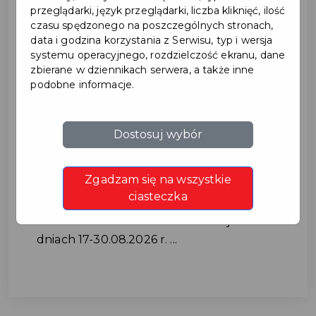
przeglądarki, język przeglądarki, liczba kliknięć, ilość
czasu spędzonego na poszczególnych stronach,
data i godzina korzystania z Serwisu, typ i wersja
systemu operacyjnego, rozdzielczość ekranu, dane
zbierane w dziennikach serwera, a także inne
podobne informacje.
Utrudnienia w ruchu na ul.
Dostosuj wybór
Cichej w dniach 17-
Zgadzam się na wszystkie
30.08.2026 r.
ciasteczka
Utrudnienia w ruchu na ul. Cichej w
dniach 17-30.08.2026 r. ...