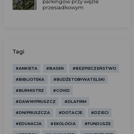
parkingów przy węźle
przesiadkowym
Tagi
#ANKIETA
#BASEN
#BEZPIECZEŃSTWO
#BIBLIOTEKA
#BUDŻETOBYWATELSKI
#BURMISTRZ
#COVID
#DAWNYPRUSZCZ
#DLAFIRM
#DNIPRUSZCZA
#DOTACJE
#DZIECI
#EDUKACJA
#EKOLOGIA
#FUNDUSZE