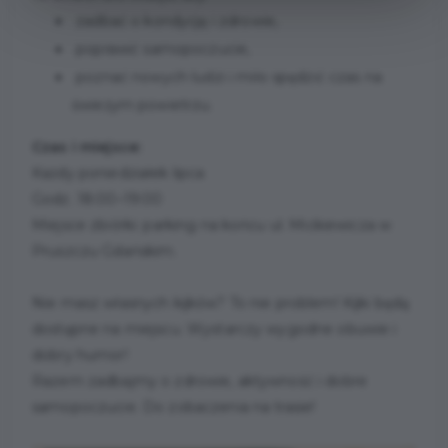
zadbać o kondycję i zdrowie,
poprawić samopoczucie,
poznać nowych ludzi i miło spędzić czas na
świeżym powietrzu.
Czas i miejsce:
Każdy poniedziałek lipca
Godz. 18:00–19:00
Miejsce zbiórki: parking na końcu ul. Mickiewicza w
Pruszczu Gdańskim.
Nie masz własnych kijków? To nie problem! Kijki będą
dostępne na miejscu. Wystarczy wygodne obuwie i
dobry humor!
Razem zadbajmy o zdrowie, aktywność i dobre
samopoczucie. Do zobaczenia na trasie!