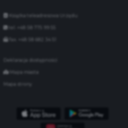
Książka teleadresowa Urzędu
tel. +48 58 775 99 55
fax. +48 58 682 34 51
Deklaracja dostępności
Mapa miasta
Mapa strony