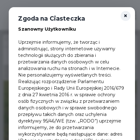
×
Otwór
Zgoda na Ciasteczka
Szanowny Użytkowniku
Home
Wydarzenia
Uprzejmie informujemy, że tworząc i
Nordic walking dla seniorów z Pruszcza Gdańskiego
administrując, strony internetowe używamy
Wydarzenie już się
technologii służących do zbierania i
zakończyło
przetwarzania danych osobowych w celu
analizowania ruchu na stronach i w Internecie.
Nie personalizujemy wyświetlanych treści.
Realizując rozporządzenie Parlamentu
Europejskiego i Rady Unii Europejskiej 2016/679
z dnia 27 kwietnia 2016 r. w sprawie ochrony
osób fizycznych w związku z przetwarzaniem
danych osobowych i w sprawie swobodnego
przepływu takich danych oraz uchylenia
dyrektywy 95/46/WE (tzw. „RODO”) uprzejmie
informujemy, że do przetwarzania
wykorzystywane będą następujące dane: adres