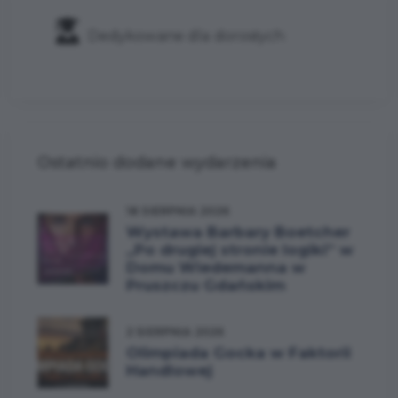
Dedykowane dla dorosłych
Ostatnio dodane wydarzenia
18 SIERPNIA 2026
Wystawa Barbary Boetcher
„Po drugiej stronie logiki” w
Domu Wiedemanna w
Pruszczu Gdańskim
2 SIERPNIA 2026
Olimpiada Gocka w Faktorii
Handlowej