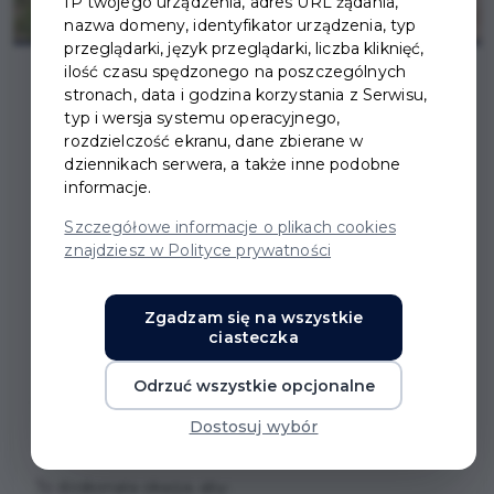
IP twojego urządzenia, adres URL żądania,
nazwa domeny, identyfikator urządzenia, typ
przeglądarki, język przeglądarki, liczba kliknięć,
ilość czasu spędzonego na poszczególnych
stronach, data i godzina korzystania z Serwisu,
typ i wersja systemu operacyjnego,
rozdzielczość ekranu, dane zbierane w
dziennikach serwera, a także inne podobne
NORDIC WALKING DLA
informacje.
SENIORÓW Z PRUSZCZA
Szczegółowe informacje o plikach cookies
znajdziesz w Polityce prywatności
GDAŃSKIEGO
Zgadzam się na wszystkie
ciasteczka
Miejski Ośrodek Pomocy Społecznej w Pruszczu
Gdańskim zaprasza seniorów z Pruszcza Gdańskiego
Odrzuć wszystkie opcjonalne
na wspólne spacery z kijkami nordic walking z panem
Dostosuj wybór
Tomkiem.
To doskonała okazja, aby: