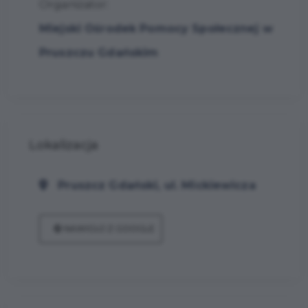
Organizator:
Miejski Ośrodek Pomocy Społecznej w
Pruszczu Gdańskim
Lokalizacja
Pruszcz Gdański, ul. Mickiewicza
NAWIGUJ Z GOOGLE