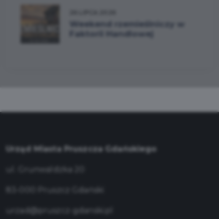
26 LIPCA 2026
Weekend rzemieślniczy w
Faktorii Handlowej
Urząd Miasta Pruszcza Gdańskiego
ul. Grunwaldzka 20
83-000 Pruszcz Gdański
urzad@pruszcz-gdanski.pl