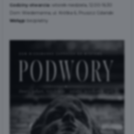
Godziny otwarcia:
wtorek-niedziela, 12.00-16.30
Dom Wiedemanna, ul. Krótka 6, Pruszcz Gdański
Wstęp:
bezpłatny