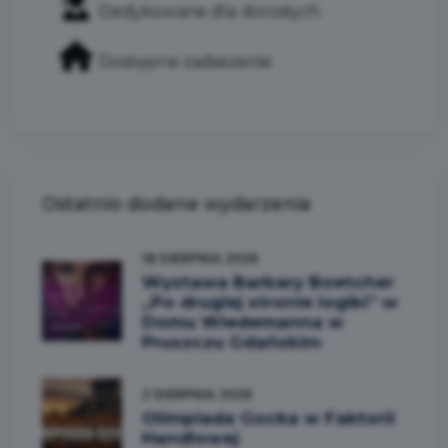
Dedykowane dla dorosłych
Dostępne zadaszenie
Ostatnio dodane wydarzenia
18 SIERPNIA 2026
Wystawa Barbary Boetcher
„Po drugiej stronie logiki” w
Domu Wiedemanna w
Pruszczu Gdańskim
2 SIERPNIA 2026
Olimpiada Gocka w Faktorii
Handlowej