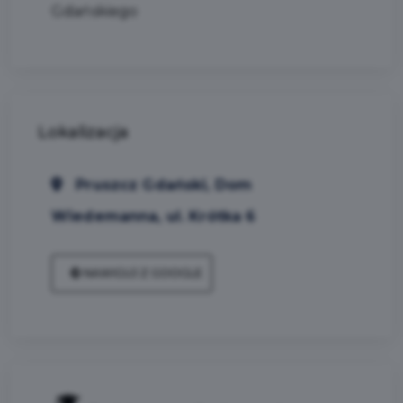
Gdańskiego
Lokalizacja
Pruszcz Gdański, Dom
Wiedemanna, ul. Krótka 6
NAWIGUJ Z GOOGLE