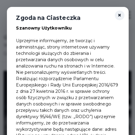
×
Otwór
Zgoda na Ciasteczka
Szanowny Użytkowniku
Home
Wydarzenia
Uprzejmie informujemy, że tworząc i
Wystawa „Podwory” w Domu Wiedemanna w Pruszczu
administrując, strony internetowe używamy
technologii służących do zbierania i
Gdańskim
przetwarzania danych osobowych w celu
analizowania ruchu na stronach i w Internecie.
Nie personalizujemy wyświetlanych treści.
Realizując rozporządzenie Parlamentu
Europejskiego i Rady Unii Europejskiej 2016/679
z dnia 27 kwietnia 2016 r. w sprawie ochrony
osób fizycznych w związku z przetwarzaniem
danych osobowych i w sprawie swobodnego
przepływu takich danych oraz uchylenia
dyrektywy 95/46/WE (tzw. „RODO”) uprzejmie
informujemy, że do przetwarzania
wykorzystywane będą następujące dane: adres