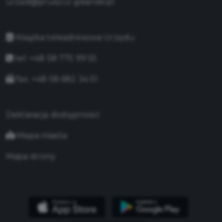
urzad@pruszcz-gdanski.pl
Książka teleadresowa Urzędu
tel. +48 58 775 99 55
fax. +48 58 682 34 51
Deklaracja dostępności
Mapa miasta
Mapa strony