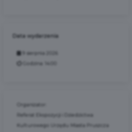
Data wydarzenia
9 sierpnia 2026
Godzina: 14:00
Organizator:
Referat Ekspozycji i Dziedzictwa
Kulturowego Urzędu Miasta Pruszcza