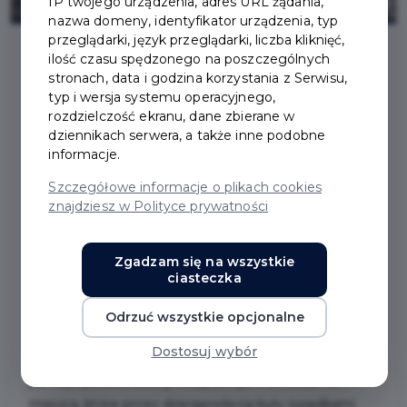
IP twojego urządzenia, adres URL żądania,
nazwa domeny, identyfikator urządzenia, typ
przeglądarki, język przeglądarki, liczba kliknięć,
ilość czasu spędzonego na poszczególnych
stronach, data i godzina korzystania z Serwisu,
typ i wersja systemu operacyjnego,
rozdzielczość ekranu, dane zbierane w
WYSTAWA „PODWORY”
dziennikach serwera, a także inne podobne
informacje.
W DOMU WIEDEMANNA
Szczegółowe informacje o plikach cookies
znajdziesz w Polityce prywatności
W PRUSZCZU
GDAŃSKIM
Zgadzam się na wszystkie
ciasteczka
Wystawa „Podwory” prezentuje poruszające
Odrzuć wszystkie opcjonalne
fotografie autorstwa Michała Piotrowskiego i Marcina
Dostosuj wybór
Tymińskiego, ukazujące wymazane z krajobrazu
pamięci pałace, dwory i rezydencje Pomorza. To
miejsca, które przez dziesięciolecia były świadkami