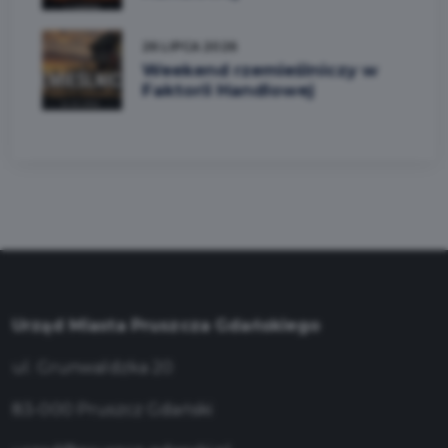
26 LIPCA 2026
Weekend rzemieślniczy w
Faktorii Handlowej
Urząd Miasta Pruszcza Gdańskiego
ul. Grunwaldzka 20
83-000 Pruszcz Gdański