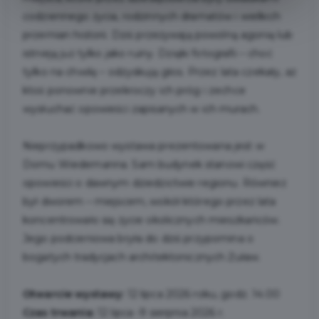
codziennego życia, rodzinnych dramatów i wielkich
przemian historii. Dziś przeżywają powolną agonię lub
istnieją już tylko jako ruiny. Dzięki fotografii – choć
tylko na chwilę – odzyskują głos. Przez lata czekały, aż
ktoś ponownie przekroczy ich próg i zechce
wysłuchać opowieści zapisanych w ich murach.
Nieprzypadkowo wystawa prezentowana jest w
Domu Wiedemanna. Sam budynek stanowi część
opowieści o dawnym dziedzictwie regionu. Również
był dworem – miejscem, wokół którego przez lata
koncentrowało się życie okolicznych mieszkańców.
Jego podcieniowa bryła do dziś przypomina o
bogatych tradycjach architektonicznych Żuław.
Otwarcie wystawy:
12 lipca 2026 roku, godz. 14.00
Czas trwania:
12 lipca -9 sierpnia 2026 r.