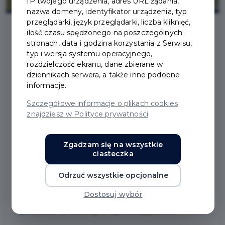
IP twojego urządzenia, adres URL żądania,
nazwa domeny, identyfikator urządzenia, typ
przeglądarki, język przeglądarki, liczba kliknięć,
ilość czasu spędzonego na poszczególnych
stronach, data i godzina korzystania z Serwisu,
typ i wersja systemu operacyjnego,
rozdzielczość ekranu, dane zbierane w
PARKRUN FAKTORIA –
dziennikach serwera, a także inne podobne
informacje.
ŚWIATOWY RUCH
Szczegółowe informacje o plikach cookies
znajdziesz w Polityce prywatności
BIEGOWY W PRUSZCZU
GDAŃSKIM!
Zgadzam się na wszystkie
ciasteczka
Parkrun Faktoria – wydarzenie
Odrzuć wszystkie opcjonalne
zainaugurowane w Pruszczu Gdańskim w
Dostosuj wybór
październiku ubiegłego roku – odbywa się
cyklicznie w soboty o tej samej porze.