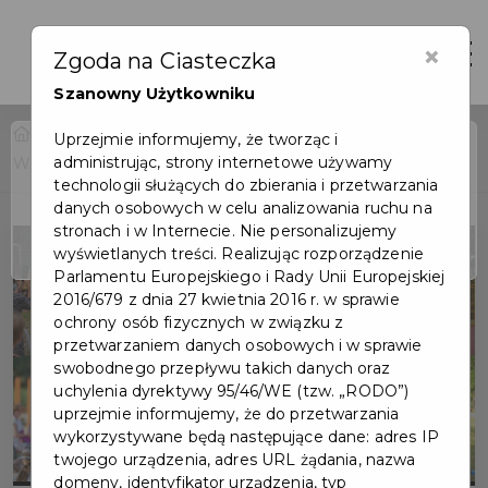
×
Otwór
Zgoda na Ciasteczka
Szanowny Użytkowniku
Home
Wydarzenia
Uprzejmie informujemy, że tworząc i
administrując, strony internetowe używamy
Wakacje w mieście - festyny dla dzieci
Wydarzenie już się
technologii służących do zbierania i przetwarzania
zakończyło
danych osobowych w celu analizowania ruchu na
stronach i w Internecie. Nie personalizujemy
wyświetlanych treści. Realizując rozporządzenie
Parlamentu Europejskiego i Rady Unii Europejskiej
2016/679 z dnia 27 kwietnia 2016 r. w sprawie
ochrony osób fizycznych w związku z
przetwarzaniem danych osobowych i w sprawie
swobodnego przepływu takich danych oraz
uchylenia dyrektywy 95/46/WE (tzw. „RODO”)
uprzejmie informujemy, że do przetwarzania
wykorzystywane będą następujące dane: adres IP
twojego urządzenia, adres URL żądania, nazwa
domeny, identyfikator urządzenia, typ