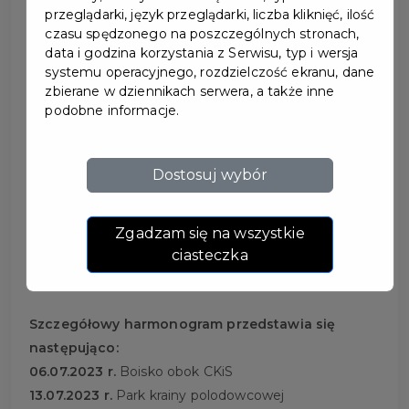
przeglądarki, język przeglądarki, liczba kliknięć, ilość
czasu spędzonego na poszczególnych stronach,
data i godzina korzystania z Serwisu, typ i wersja
systemu operacyjnego, rozdzielczość ekranu, dane
zbierane w dziennikach serwera, a także inne
WAKACJE W MIEŚCIE -
podobne informacje.
FESTYNY DLA DZIECI
Dostosuj wybór
Animacje, zabawy sportowe i wiele innych atrakcji,
w
każdy czwartek od 06.07 do 31.08.2023 r. w
Zgadzam się na wszystkie
godzinach 10:00-12:00, będzie można spędzić czas
ciasteczka
na pruszczańskich placach zabaw.
Szczegółowy harmonogram przedstawia się
następująco:
06.07.2023 r.
Boisko obok CKiS
13.07.2023 r.
Park krainy polodowcowej