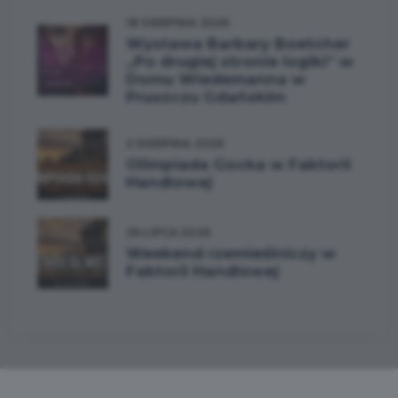
18 SIERPNIA 2026
Wystawa Barbary Boetcher
„Po drugiej stronie logiki” w
Domu Wiedemanna w
Pruszczu Gdańskim
2 SIERPNIA 2026
Olimpiada Gocka w Faktorii
Handlowej
26 LIPCA 2026
Weekend rzemieślniczy w
Faktorii Handlowej