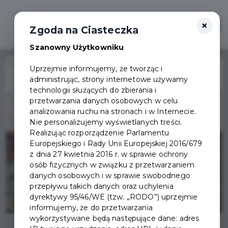
×
Otwór
Zgoda na Ciasteczka
Szanowny Użytkowniku
Home
Wydarzenia
Spotkanie Klubu Malucha
Uprzejmie informujemy, że tworząc i
administrując, strony internetowe używamy
Wydarzenie już się
technologii służących do zbierania i
zakończyło
przetwarzania danych osobowych w celu
analizowania ruchu na stronach i w Internecie.
Nie personalizujemy wyświetlanych treści.
Realizując rozporządzenie Parlamentu
Europejskiego i Rady Unii Europejskiej 2016/679
z dnia 27 kwietnia 2016 r. w sprawie ochrony
osób fizycznych w związku z przetwarzaniem
danych osobowych i w sprawie swobodnego
przepływu takich danych oraz uchylenia
dyrektywy 95/46/WE (tzw. „RODO”) uprzejmie
informujemy, że do przetwarzania
wykorzystywane będą następujące dane: adres