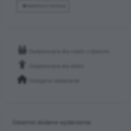
NAWIGUJ Z GOOGLE
Dedykowane dla rodzin z dziećmi
Dedykowane dla dzieci
Dostępne zadaszenie
Ostatnio dodane wydarzenia