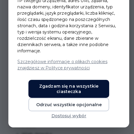
IP twojego urządzenia, adres URL żądania,
nazwa domeny, identyfikator urządzenia, typ
przeglądarki, język przeglądarki, liczba kliknięć,
ilość czasu spędzonego na poszczególnych
stronach, data i godzina korzystania z Serwisu,
SPOTKANIE KLUBU
typ i wersja systemu operacyjnego,
rozdzielczość ekranu, dane zbierane w
MALUCHA
dziennikach serwera, a także inne podobne
informacje.
Czym jest Klub Malucha?
Szczegółowe informacje o plikach cookies
znajdziesz w Polityce prywatności
Klub malucha (nazywany również grupą zabawową)
to miejsce, w którym dzieci będą miały okazję do
Zgadzam się na wszystkie
przebywania z rówieśnikami oraz wspaniałej zabawy.
ciasteczka
Tu również będą mogły przygotować się do pobytu w
przedszkolu. Podczas zajęć dzieci będą miały okazję
Odrzuć wszystkie opcjonalne
rozwijać swoje umiejętności i zdolności twórcze,
Dostosuj wybór
nauczą się samodzielności i współdziałania w grupie
rówieśników.