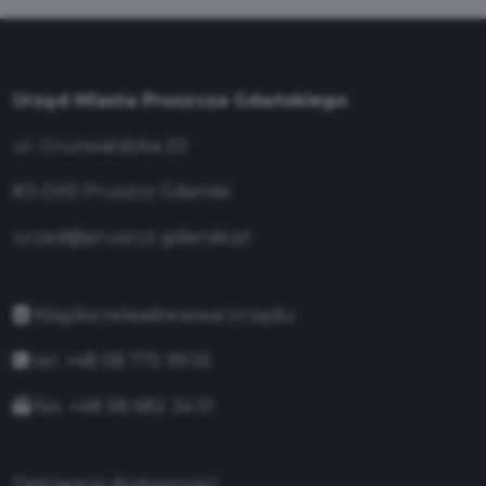
Urząd Miasta Pruszcza Gdańskiego
ul. Grunwaldzka 20
83-000 Pruszcz Gdański
urzad@pruszcz-gdanski.pl
Książka teleadresowa Urzędu
tel. +48 58 775 99 55
fax. +48 58 682 34 51
Deklaracja dostępności