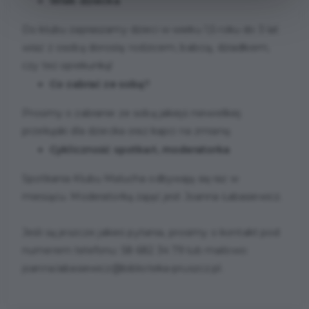
Wiek dziecka
Do klubu zapraszamy dzieci w wieku 1,5 roku do 3 lat
wraz z osobą dorosłą: rodzicem, babcią, dziadkiem,
czy też opiekunką!
Co zabrać ze sobą?
Prosimy o zabranie ze sobą jakiejś niewielkiej
przekąski dla dziecka oraz kapci na zmianę.
Cykliczność spotkań, moderatorka
Spotkania Klubu Malucha odbywają się raz w
miesiącu. Moderatorką zajęć jest Joanna Łabasiewicz.
Jeśli są jeszcze jakieś pytania, prosimy o kontakt pod
numerem telefonu: 58 682 34 79 lub mailowo:
joanna.labasiewicz@biblioteka-pruszcz.pl.