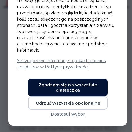
IP twojego urządzenia, adres URL żądania,
nazwa domeny, identyfikator urządzenia, typ
przeglądarki, język przeglądarki, liczba kliknięć,
ilość czasu spędzonego na poszczególnych
stronach, data i godzina korzystania z Serwisu,
typ i wersja systemu operacyjnego,
rozdzielczość ekranu, dane zbierane w
SOLIDARNOŚĆ
dziennikach serwera, a także inne podobne
informacje.
CUKROWNIKÓW -
Szczegółowe informacje o plikach cookies
znajdziesz w Polityce prywatności
SPOTKANIE AUTORSKIE
Z MARIĄ I ANDRZEJEM
Zgadzam się na wszystkie
ciasteczka
PERLAKAMI
Odrzuć wszystkie opcjonalne
W sobotę, 13 czerwca 2026 r. odbędzie się
Dostosuj wybór
promocja książki Marii i Andrzeja Perlaków pt.
Solidarność cukrowników. Zarys historii NSZZ