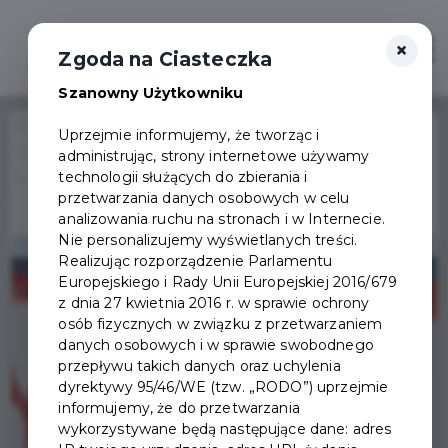
×
Otwór
Zgoda na Ciasteczka
Szanowny Użytkowniku
Home
Wydarzenia
Uprzejmie informujemy, że tworząc i
Solidarność cukrowników - spotkanie autorskie z Marią i
administrując, strony internetowe używamy
Wydarzenie już się
technologii służących do zbierania i
Andrzejem Perlakami
zakończyło
przetwarzania danych osobowych w celu
analizowania ruchu na stronach i w Internecie.
Nie personalizujemy wyświetlanych treści.
Realizując rozporządzenie Parlamentu
Europejskiego i Rady Unii Europejskiej 2016/679
z dnia 27 kwietnia 2016 r. w sprawie ochrony
osób fizycznych w związku z przetwarzaniem
danych osobowych i w sprawie swobodnego
przepływu takich danych oraz uchylenia
dyrektywy 95/46/WE (tzw. „RODO”) uprzejmie
informujemy, że do przetwarzania
wykorzystywane będą następujące dane: adres