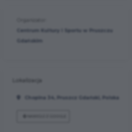
Organizator:
Centrum Kultury i Sportu w Pruszczu
Gdańskim
Lokalizacja
Chopina 34, Pruszcz Gdański, Polska
NAWIGUJ Z GOOGLE