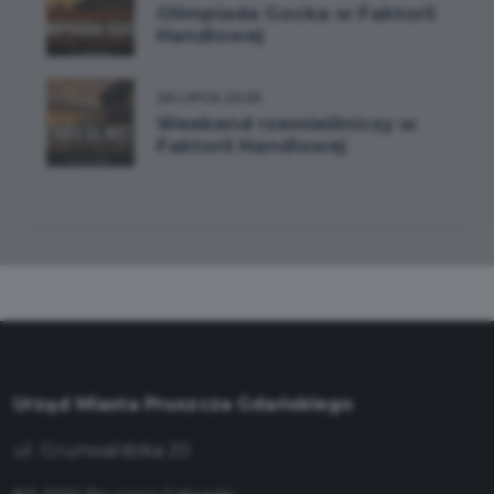
Olimpiada Gocka w Faktorii
Handlowej
26 LIPCA 2026
Weekend rzemieślniczy w
Faktorii Handlowej
Urząd Miasta Pruszcza Gdańskiego
ul. Grunwaldzka 20