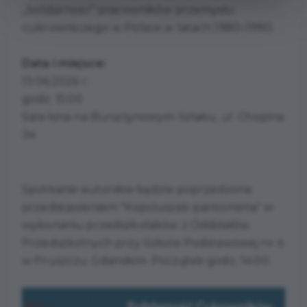
„Solidarność” pracowników przemysłu
cukrowniczego w Polsce w latach 1980–1990.
Data i miejsce:
13.06.2026 r.
godz. 15:00
Sala kina na Bursztynowym Szlaku, ul. Chopina
34
Spotkanie autorskie będzie poprzedzone
przedstawieniem "Kopciuszek-pantomima" w
wykonaniu przedszkolaków z Oddziałów
Przedszkolnych przy Szkole Podstawowej nr 4
w Pruszczu Gdańskim. Początek godz. 14:00.