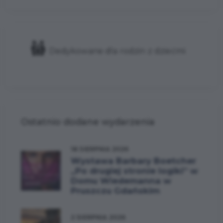
Dedykowane dla rodzin z dziećmi
Ostatnio dodane wydarzenia
18 SIERPNIA 2026
Wystawa Barbary Boetcher
„Po drugiej stronie logiki” w
Domu Wiedemanna w
Pruszczu Gdańskim
2 SIERPNIA 2026