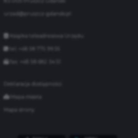
83-000 Pruszcz Gdański
urzad@pruszcz-gdanski.pl
Książka teleadresowa Urzędu
tel. +48 58 775 99 55
fax. +48 58 682 34 51
Deklaracja dostępności
Mapa miasta
Mapa strony