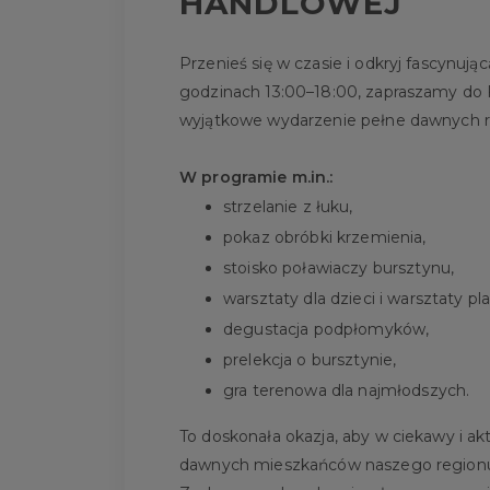
HANDLOWEJ
Przenieś się w czasie i odkryj fascynującą
godzinach 13:00–18:00, zapraszamy do 
wyjątkowe wydarzenie pełne dawnych rze
W programie m.in.:
strzelanie z łuku,
pokaz obróbki krzemienia,
stoisko poławiaczy bursztynu,
warsztaty dla dzieci i warsztaty pl
degustacja podpłomyków,
prelekcja o bursztynie,
gra terenowa dla najmłodszych.
To doskonała okazja, aby w ciekawy i ak
dawnych mieszkańców naszego region