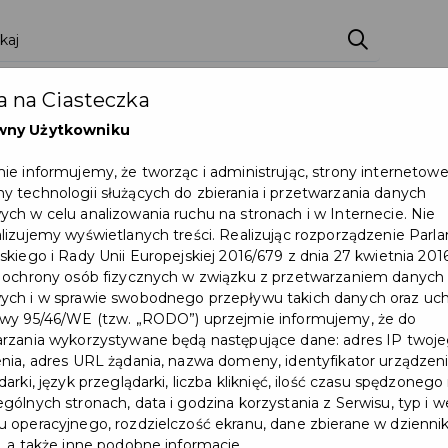
ci
Wydarzenia
O Mieście
Kultura i Sport
 na Ciasteczka
eczna
Programy
Czyste miasto
Zainwes
wny Użytkowniku
zu
Mapa Miasta
Załatw sprawę
Zamówie
ie informujemy, że tworząc i administrując, strony internetow
 technologii służących do zbierania i przetwarzania danych
Ochrona ludności
ch w celu analizowania ruchu na stronach i w Internecie. Nie
lizujemy wyświetlanych treści. Realizując rozporządzenie Par
skiego i Rady Unii Europejskiej 2016/679 z dnia 27 kwietnia 2016
 Faktorii Handlowej
 ochrony osób fizycznych w związku z przetwarzaniem danych
ch i w sprawie swobodnego przepływu takich danych oraz uch
Wydarzenie już się zakończył
wy 95/46/WE (tzw. „RODO”) uprzejmie informujemy, że do
rzania wykorzystywane będą następujące dane: adres IP twoj
nia, adres URL żądania, nazwa domeny, identyfikator urządzeni
arki, język przeglądarki, liczba kliknięć, ilość czasu spędzonego
gólnych stronach, data i godzina korzystania z Serwisu, typ i w
 operacyjnego, rozdzielczość ekranu, dane zbierane w dzienni
, a także inne podobne informacje.