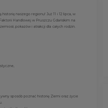
 historię naszego regionu! Już 11 i 12 lipca, w
Faktorii Handlowej w Pruszczu Gdańskim na
miosł, pokazów i atrakcji dla całych rodzin.
astyczne,
tywny sposób poznać historię Ziemi oraz życie
u.