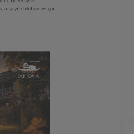
ntu i kiełbasek!
ązujących biletów wstępu.