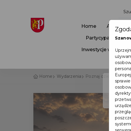
Home
Aktualnoś
Zgoda
Partycypacja Społ
Szano
Inwestycje w Pruszc
Uprzejm
używamy
osobowy
persona
Europej
Home
Wydarzenia
Poznaj dzieje Ziemi w
sprawie
osobowy
dyrekty
przetwa
urządze
przegląd
poszcze
systemu
serwera