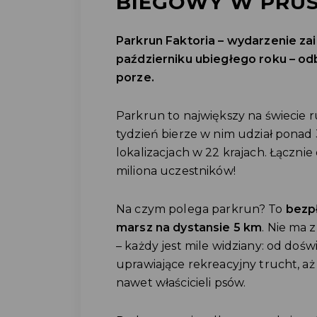
BIEGOWY W PRUS
Parkrun Faktoria – wydarzenie 
październiku ubiegłego roku – odb
porze.
Parkrun to największy na świecie r
tydzień bierze w nim udział ponad
lokalizacjach w 22 krajach. Łącznie
miliona uczestników!
Na czym polega parkrun? To
bezpł
marsz na dystansie 5 km
. Nie ma
– każdy jest mile widziany: od doś
uprawiające rekreacyjny trucht, aż
nawet właścicieli psów.