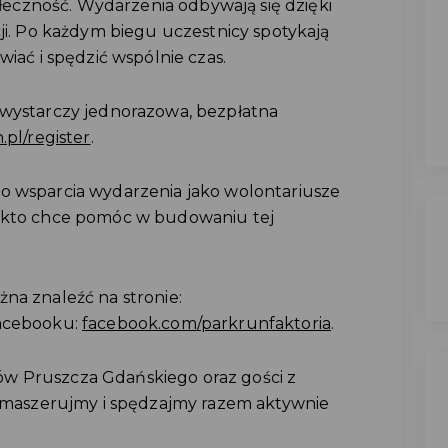
połeczność. Wydarzenia odbywają się dzięki
cji. Po każdym biegu uczestnicy spotykają
wiać i spędzić wspólnie czas.
 wystarczy jednorazowa, bezpłatna
pl/register
.
o wsparcia wydarzenia jako wolontariusze
, kto chce pomóc w budowaniu tej
na znaleźć na stronie:
acebooku:
facebook.com/parkrunfaktoria
.
w Pruszcza Gdańskiego oraz gości z
y, maszerujmy i spędzajmy razem aktywnie