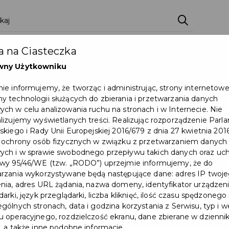
ci
Wydarzenia
O Mieście
Kultura i Sport
 na Ciasteczka
eczna
Programy
Czyste miasto
Zainwes
wny Użytkowniku
zu
Mapa Miasta
Załatw sprawę
Zamówie
ie informujemy, że tworząc i administrując, strony internetow
 technologii służących do zbierania i przetwarzania danych
Ochrona ludności
ch w celu analizowania ruchu na stronach i w Internecie. Nie
lizujemy wyświetlanych treści. Realizując rozporządzenie Par
skiego i Rady Unii Europejskiej 2016/679 z dnia 27 kwietnia 2016
wiatowy ruch biegowy w Pruszczu Gdańskim!
 ochrony osób fizycznych w związku z przetwarzaniem danych
ch i w sprawie swobodnego przepływu takich danych oraz uch
wy 95/46/WE (tzw. „RODO”) uprzejmie informujemy, że do
rzania wykorzystywane będą następujące dane: adres IP twoj
nia, adres URL żądania, nazwa domeny, identyfikator urządzeni
arki, język przeglądarki, liczba kliknięć, ilość czasu spędzonego
gólnych stronach, data i godzina korzystania z Serwisu, typ i w
 operacyjnego, rozdzielczość ekranu, dane zbierane w dzienni
, a także inne podobne informacje.