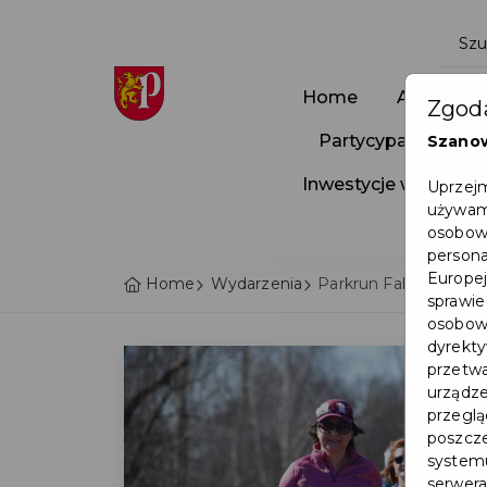
Home
Aktualnoś
Zgoda
Partycypacja Społ
Szano
Inwestycje w Pruszc
Uprzejm
używamy
osobowy
persona
Europej
Home
Wydarzenia
Parkrun Faktoria – ś
sprawie
osobowy
dyrekty
przetwa
urządze
przegląd
poszcze
systemu
serwera