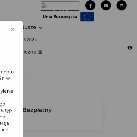
Unia Europejska
×
Fundusze
tuj w Pruszczu
nia publiczne
e
lamentu
 r. w
ylenia
ego
Wstęp Bezpłatny
a, typ
 na
ersja
kach