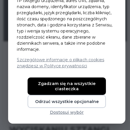
IP twojego urządzenia, adres URL żądania,
nazwa domeny, identyfikator urządzenia, typ
przeglądarki, język przeglądarki, liczba kliknięć,
ilość czasu spędzonego na poszczególnych
stronach, data i godzina korzystania z Serwisu,
typ i wersja systemu operacyjnego,
rozdzielczość ekranu, dane zbierane w
dziennikach serwera, a także inne podobne
informacje.
Szczegółowe informacje o plikach cookies
znajdziesz w Polityce prywatności
IX OTWARTE
Zgadzam się na wszystkie
ciasteczka
MISTRZOSTWA
Odrzuć wszystkie opcjonalne
PRUSZCZA
Dostosuj wybór
GDAŃSKIEGO W
WYCISKANIU SZTANGI