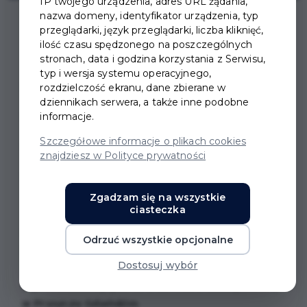
IP twojego urządzenia, adres URL żądania,
nazwa domeny, identyfikator urządzenia, typ
przeglądarki, język przeglądarki, liczba kliknięć,
ilość czasu spędzonego na poszczególnych
stronach, data i godzina korzystania z Serwisu,
typ i wersja systemu operacyjnego,
III MISTRZOSTWA
rozdzielczość ekranu, dane zbierane w
dziennikach serwera, a także inne podobne
PRUSZCZA
informacje.
GDAŃSKIEGO W
Szczegółowe informacje o plikach cookies
znajdziesz w Polityce prywatności
RUMMIKUB
Zgadzam się na wszystkie
ciasteczka
Jedną z imprez towarzyszących obchodom 𝗫𝗫𝗫𝗩
𝗗𝗻𝗶 𝗣𝗿𝘂𝘀𝘇𝗰𝘇𝗮 𝗚𝗱𝗮𝗻́𝘀𝗸𝗶𝗲𝗴𝗼 są 𝗜𝗜𝗜 𝗠𝗶𝘀𝘁𝗿𝘇𝗼𝘀𝘁𝘄𝗮
Odrzuć wszystkie opcjonalne
𝗣𝗿𝘂𝘀𝘇𝗰𝘇𝗮 𝗚𝗱𝗮𝗻́𝘀𝗸𝗶𝗲𝗴𝗼 𝘄 𝗥𝘂𝗺𝗺𝗶𝗸𝘂𝗯. Zapraszamy
Dostosuj wybór
𝟭𝟯 𝗰𝘇𝗲𝗿𝘄𝗰𝗮 𝟮𝟬𝟮𝟲 do 𝗭𝗲𝘀𝗽𝗼ł𝘂 𝗦𝘇𝗸𝗼́ł
𝗢𝗴𝗼́𝗹𝗻𝗼𝗸𝘀𝘇𝘁𝗮ł𝗰𝗮̨𝗰𝘆𝗰𝗵 𝗻𝗿 𝟭 𝗶𝗺. 𝗠𝗮𝗿𝗶𝗶 𝗞𝗼𝗻𝗼𝗽𝗻𝗶𝗰𝗸𝗶𝗲𝗷
𝘄 𝗣𝗿𝘂𝘀𝘇𝗰𝘇𝘂 𝗚𝗱𝗮𝗻́𝘀𝗸𝗶𝗺.