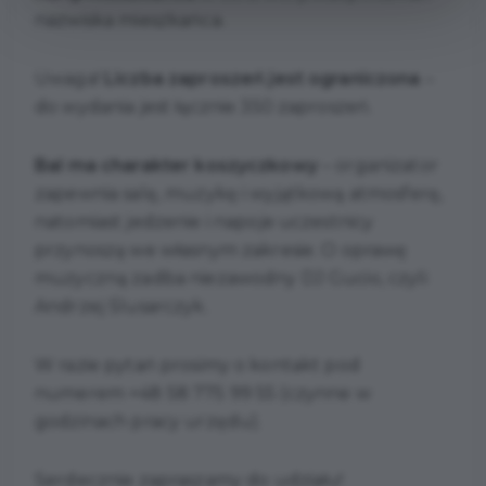
nazwiska mieszkańca.
Uwaga!
Liczba zaproszeń jest ograniczona
–
do wydania jest łącznie 350 zaproszeń.
Bal ma charakter koszyczkowy
– organizator
zapewnia salę, muzykę i wyjątkową atmosferę,
natomiast jedzenie i napoje uczestnicy
przynoszą we własnym zakresie. O oprawę
muzyczną zadba niezawodny DJ Gucio, czyli
Andrzej Ślusarczyk.
W razie pytań prosimy o kontakt pod
numerem +48 58 775 99 55 (czynne w
godzinach pracy urzędu).
Serdecznie zapraszamy do udziału!