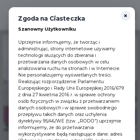
×
Otwór
Zgoda na Ciasteczka
Szanowny Użytkowniku
Home
Wydarzenia
Bal seniora 2026
Uprzejmie informujemy, że tworząc i
administrując, strony internetowe używamy
Wydarzenie już się
technologii służących do zbierania i
zakończyło
przetwarzania danych osobowych w celu
analizowania ruchu na stronach i w Internecie.
Nie personalizujemy wyświetlanych treści.
Realizując rozporządzenie Parlamentu
Europejskiego i Rady Unii Europejskiej 2016/679
z dnia 27 kwietnia 2016 r. w sprawie ochrony
osób fizycznych w związku z przetwarzaniem
danych osobowych i w sprawie swobodnego
przepływu takich danych oraz uchylenia
dyrektywy 95/46/WE (tzw. „RODO”) uprzejmie
informujemy, że do przetwarzania
wykorzystywane będą następujące dane: adres