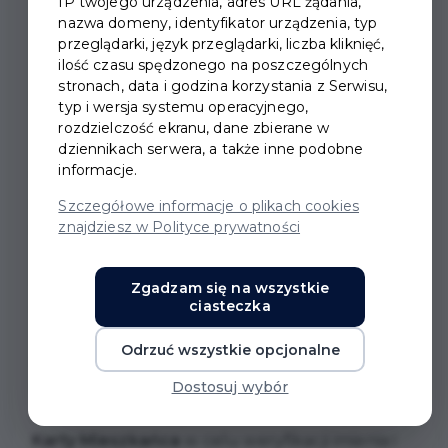
IP twojego urządzenia, adres URL żądania,
nazwa domeny, identyfikator urządzenia, typ
przeglądarki, język przeglądarki, liczba kliknięć,
ilość czasu spędzonego na poszczególnych
stronach, data i godzina korzystania z Serwisu,
BAL SENIORA 2026
typ i wersja systemu operacyjnego,
rozdzielczość ekranu, dane zbierane w
dziennikach serwera, a także inne podobne
Zapraszamy na Bal Seniora, który odbędzie się
informacje.
10 czerwca 2026 r. w hali Zespołu Szkół
Ogólnokształcących nr 1 w Pruszczu
Szczegółowe informacje o plikach cookies
znajdziesz w Polityce prywatności
Gdańskim
(ul. Niemcewicza 1).
Udział w balu jest
bezpłatny
, jednak aby wziąć
Zgadzam się na wszystkie
ciasteczka
w nim udział, należy wcześniej odebrać
zaproszenie. Zaproszenia można otrzymać
Odrzuć wszystkie opcjonalne
bezpłatnie w biurze podawczym Urzędu
Dostosuj wybór
Miasta Pruszcza Gdańskiego (parter, ul.
Grunwaldzka 20) po okazaniu
Pruszczańskiej
Karty Mieszkańca
w celu weryfikacji imienia i