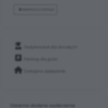
NAWIGUJ Z GOOGLE
Dedykowane dla dorosłych
Parking dla gości
Dostępne zadaszenie
Ostatnio dodane wydarzenia