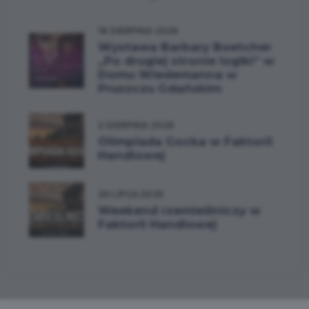
18 SIERPNIA 2026
Wystawa Barbary Boetcher
„Po drugiej stronie logiki” w
Domu Wiedemanna w
Pruszczu Gdańskim
2 SIERPNIA 2026
Olimpiada Gocka w Faktorii
Handlowej
26 LIPCA 2026
Weekend rzemieślniczy w
Faktorii Handlowej