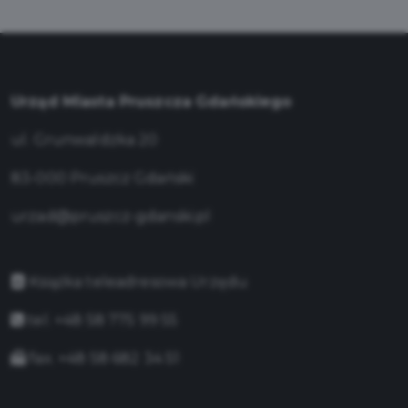
Urząd Miasta Pruszcza Gdańskiego
ul. Grunwaldzka 20
83-000 Pruszcz Gdański
urzad@pruszcz-gdanski.pl
Książka teleadresowa Urzędu
tel. +48 58 775 99 55
fax. +48 58 682 34 51