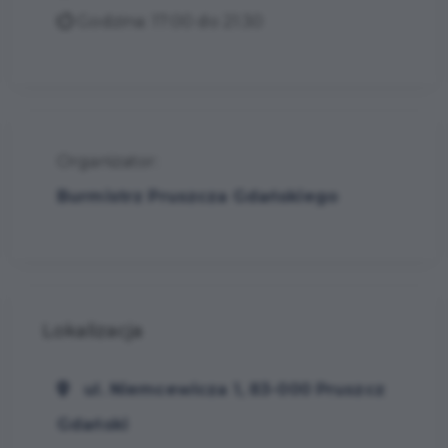
Godzina: 17:00 do 21:30
Organizator:
Burmistrz Pruszcza Gdańskiego
Lokalizacja
ul. Niemcewicza 1, 83-000 Pruszcz
Gdański