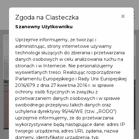
×
Otwór
Zgoda na Ciasteczka
Szanowny Użytkowniku
Home
Wydarzenia
Akcja "Bezpieczne wakacje"
Uprzejmie informujemy, że tworząc i
administrując, strony internetowe używamy
Wydarzenie już się
technologii służących do zbierania i przetwarzania
zakończyło
danych osobowych w celu analizowania ruchu na
stronach i w Internecie. Nie personalizujemy
wyświetlanych treści. Realizując rozporządzenie
Parlamentu Europejskiego i Rady Unii Europejskiej
2016/679 z dnia 27 kwietnia 2016 r. w sprawie
ochrony osób fizycznych w związku z
przetwarzaniem danych osobowych i w sprawie
swobodnego przepływu takich danych oraz
uchylenia dyrektywy 95/46/WE (tzw. „RODO”)
uprzejmie informujemy, że do przetwarzania
wykorzystywane będą następujące dane: adres IP
twojego urządzenia, adres URL żądania, nazwa
domeny, identyfikator urządzenia, typ