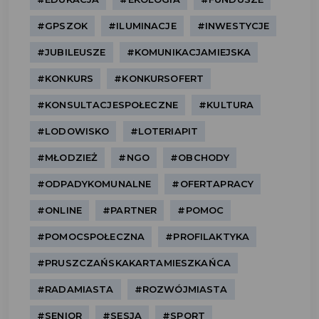
#GPSZOK
#ILUMINACJE
#INWESTYCJE
#JUBILEUSZE
#KOMUNIKACJAMIEJSKA
#KONKURS
#KONKURSOFERT
#KONSULTACJESPOŁECZNE
#KULTURA
#LODOWISKO
#LOTERIAPIT
#MŁODZIEŻ
#NGO
#OBCHODY
#ODPADYKOMUNALNE
#OFERTAPRACY
#ONLINE
#PARTNER
#POMOC
#POMOCSPOŁECZNA
#PROFILAKTYKA
#PRUSZCZAŃSKAKARTAMIESZKAŃCA
#RADAMIASTA
#ROZWÓJMIASTA
#SENIOR
#SESJA
#SPORT