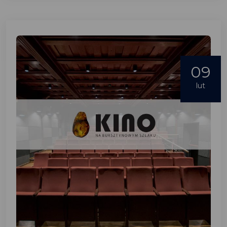
09
lut