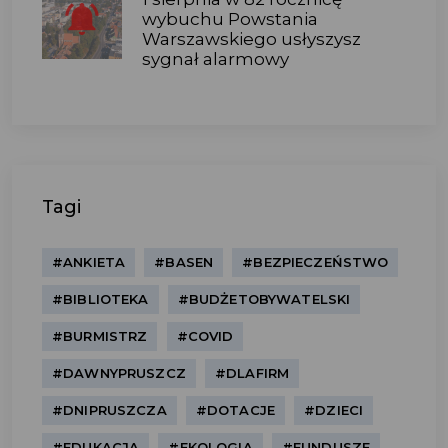
wybuchu Powstania
Warszawskiego usłyszysz
sygnał alarmowy
Tagi
#ANKIETA
#BASEN
#BEZPIECZEŃSTWO
#BIBLIOTEKA
#BUDŻETOBYWATELSKI
#BURMISTRZ
#COVID
#DAWNYPRUSZCZ
#DLAFIRM
#DNIPRUSZCZA
#DOTACJE
#DZIECI
#EDUKACJA
#EKOLOGIA
#FUNDUSZE