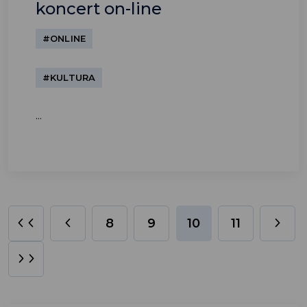
koncert on-line
#ONLINE
#KULTURA
...
8
9
10
11