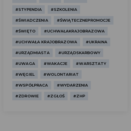
#STYPENDIA
#SZKOLENIA
#ŚWIADCZENIA
#ŚWIĄTECZNEPROMOCJE
#ŚWIĘTO
#UCHWAŁAKRAJOBRAZOWA
#UCHWAŁA KRAJOBRAZOWA
#UKRAINA
#URZĄDMIASTA
#URZĄDSKARBOWY
#UWAGA
#WAKACJE
#WARSZTATY
#WĘGIEL
#WOLONTARIAT
#WSPÓŁPRACA
#WYDARZENIA
#ZDROWIE
#ZGŁOŚ
#ZHP