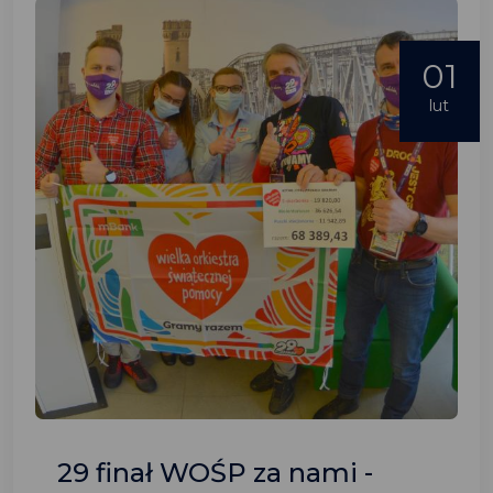
01
lut
29 finał WOŚP za nami -