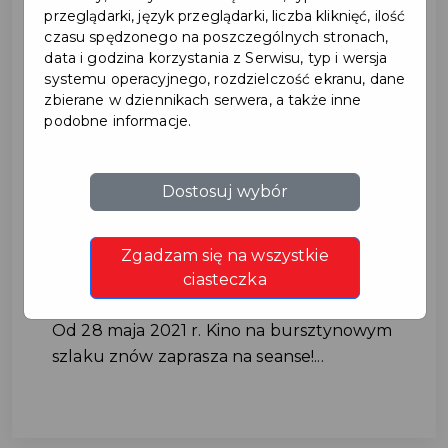
przeglądarki, język przeglądarki, liczba kliknięć, ilość
czasu spędzonego na poszczególnych stronach,
data i godzina korzystania z Serwisu, typ i wersja
systemu operacyjnego, rozdzielczość ekranu, dane
zbierane w dziennikach serwera, a także inne
podobne informacje.
Kino na bursztynowym
Dostosuj wybór
szlaku znów otwarte!
Zgadzam się na wszystkie
#KULTURA
ciasteczka
Od 28 maja 2021 r. Kino na bursztynowym
szlaku znów zaprasza na seanse!...