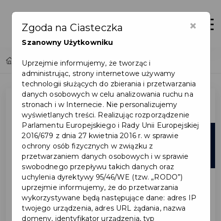
×
Otwór
Zgoda na Ciasteczka
Szanowny Użytkowniku
Home
Lista aktualności
Uprzejmie informujemy, że tworząc i
administrując, strony internetowe używamy
technologii służących do zbierania i przetwarzania
danych osobowych w celu analizowania ruchu na
stronach i w Internecie. Nie personalizujemy
wyświetlanych treści. Realizując rozporządzenie
Parlamentu Europejskiego i Rady Unii Europejskiej
21
2016/679 z dnia 27 kwietnia 2016 r. w sprawie
ochrony osób fizycznych w związku z
maj
przetwarzaniem danych osobowych i w sprawie
swobodnego przepływu takich danych oraz
uchylenia dyrektywy 95/46/WE (tzw. „RODO”)
uprzejmie informujemy, że do przetwarzania
wykorzystywane będą następujące dane: adres IP
twojego urządzenia, adres URL żądania, nazwa
domeny, identyfikator urządzenia, typ